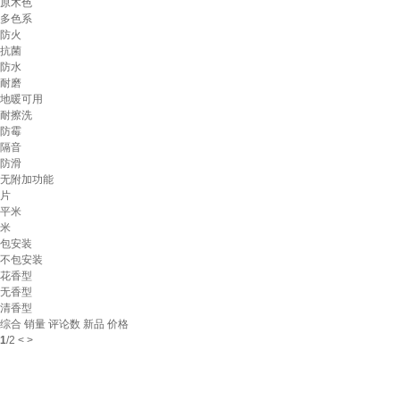
原木色
多色系
防火
抗菌
防水
耐磨
地暖可用
耐擦洗
防霉
隔音
防滑
无附加功能
片
平米
米
包安装
不包安装
花香型
无香型
清香型
综合
销量
评论数
新品
价格
1
/
2
<
>