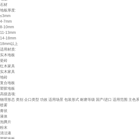
石材
地板厚度:
≤3mm
4-7mm
8-10mm
11-13mm
14-18mm
18mm以上
适用材质:
实木地板
瓷砖
红木家具
实木家具
地砖
复合地板
塑胶地板
高级选项:
物理形态
类别
企口类型
功效
适用场景
包装形式
耐磨等级
国产/进口
适用范围
主色
喷雾
膏状
液体
泡腾片
粉末
清洁液
塑胶地板