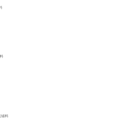
料
辅料
送辅料