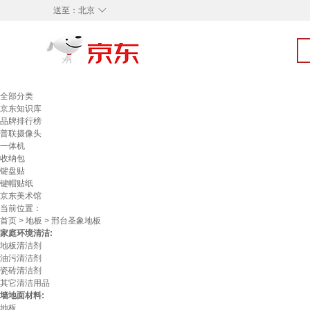
◇
送至：
北京
全部分类
京东知识库
品牌排行榜
普联摄像头
一体机
收纳包
键盘贴
键帽贴纸
京东美术馆
当前位置：
首页
>
地板
> 邢台圣象地板
家庭环境清洁:
地板清洁剂
油污清洁剂
瓷砖清洁剂
其它清洁用品
墙地面材料:
地板