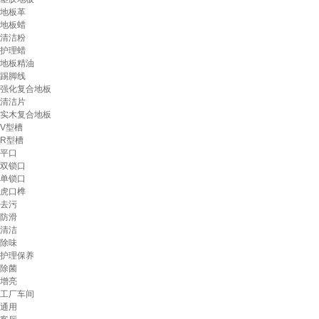
地板革
地板蜡
清洁粉
护理蜡
地板精油
踢脚线
强化复合地板
清洁片
实木复合地板
V型槽
R型槽
平口
双锁口
单锁口
虎口榫
去污
防滑
清洁
除味
护理保养
除菌
增亮
工厂车间
通用