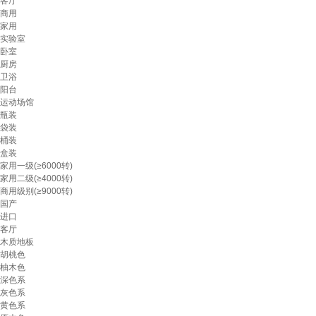
客厅
商用
家用
实验室
卧室
厨房
卫浴
阳台
运动场馆
瓶装
袋装
桶装
盒装
家用一级(≥6000转)
家用二级(≥4000转)
商用级别(≥9000转)
国产
进口
客厅
木质地板
胡桃色
柚木色
深色系
灰色系
黄色系