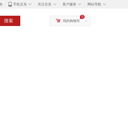
◇
◇
◇
◇
购
手机京东
关注京东
客户服务
网站导航
0
搜索
我的购物车
>