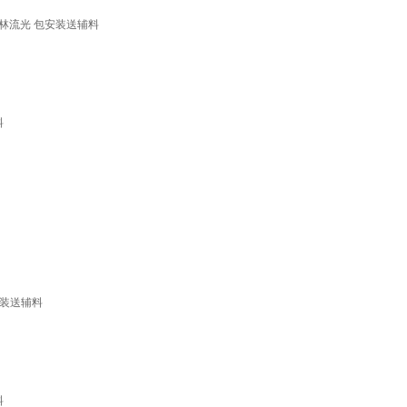
霁林流光 包安装送辅料
料
安装送辅料
料