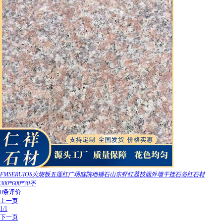
FMSERUIOS火烧板五莲红广场庭院地铺石山东虾红荔枝面外墙干挂石岛红石材
300*600*30不
0条评价
上一页
1/1
下一页