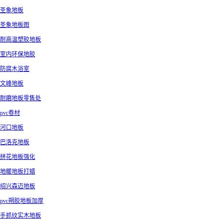
圣象地板
圣象地板图
耐高温塑胶地板
室内环保地胶
防腐木浴室
文峰地板
耐磨地板零售处
pvc卷材
河口地板
巴洛克地板
拼花地板强化
地暖地板打蜡
绍兴森迈地板
pvc朔胶地板加厚
手抓纹实木地板