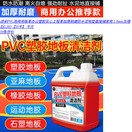
颂余PVC商用地板革办公塑胶实心工程革加厚耐磨防水泥地垫直接铺家用 1.0mm灰理
石G202【10平】 平方
19条评价