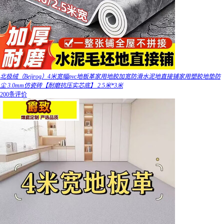
北极绒（Bejirog）4米宽幅pvc地板革家用地胶加宽防滑水泥地直接铺家用塑胶地垫防
尘 3.0mm仿瓷砖【耐磨抗压实芯底】 2.5米*3米
200条评价