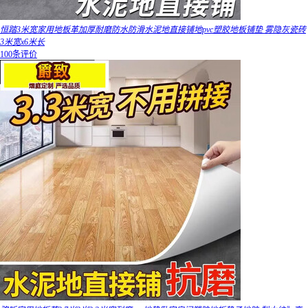
恒踏3米宽家用地板革加厚耐磨防水防滑水泥地直接铺地pvc塑胶地板铺垫 雾隐灰瓷砖
3米宽x6米长
100条评价