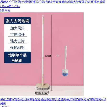
君琉入户门地垫pvc透明环保进门垫转椅家用静音塑料地毯木地板保护垫 环保高透明
1.0mm厚 2m*3m
0条评价
茶花卫生间地板刷长柄硬毛地刷墙面浴室刷子清洁两用瓷砖刷浴缸刷 可伸缩地刷+马
桶刷