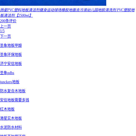
扬星PVC塑料地板清洁剂健身运动球场橡胶地面去污液幼儿园地胶清洗剂 PVC塑胶地
板清洁剂【2500ml】
200条评价
上一页
1/5
下一页
圣象地板甲醇
圣象环保地板
济宁安信地板
圣象pdbs
junckers地板
防水复合木地板
安信地板需要多钱
红木地板
港星实木地板
水泥防水材料