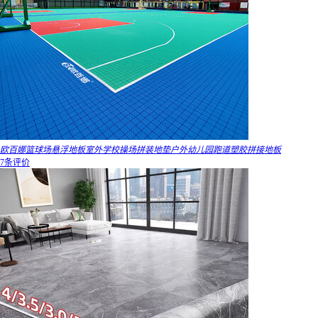
欧百娜篮球场悬浮地板室外学校操场拼装地垫户外幼儿园跑道塑胶拼接地板
7条评价