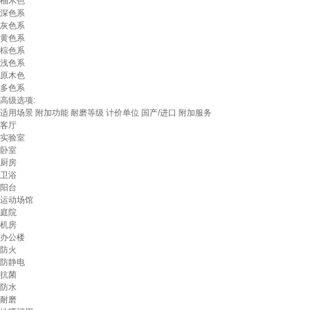
柚木色
深色系
灰色系
黄色系
棕色系
浅色系
原木色
多色系
高级选项:
适用场景
附加功能
耐磨等级
计价单位
国产/进口
附加服务
客厅
实验室
卧室
厨房
卫浴
阳台
运动场馆
庭院
机房
办公楼
防火
防静电
抗菌
防水
耐磨