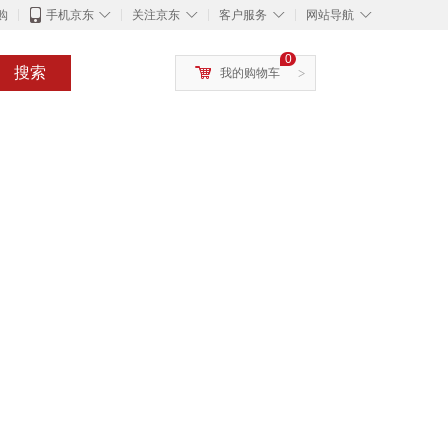
◇
◇
◇
◇
购
手机京东
关注京东
客户服务
网站导航
0
搜索
我的购物车
>