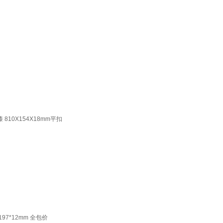
10X154X18mm平扣
7*12mm 全包价