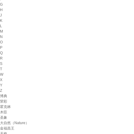
G
H
J
K
L
M
N
O
P
Q
R
S
T
W
X
Y
Z
博典
荣彩
霍克林
木臣
圣象
大自然（Nature）
金福昌王
天格