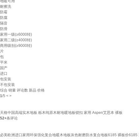
地暖可用
耐擦洗
防霉
防腐
隔音
防滑
家用一级(≥6000转)
家用二级(≥4000转)
商用级别(≥9000转)
片
包
平米
国产
进口
包安装
不包安装
综合
销量
评论数
新品
价格
1
/
5
<
>
天格中国高端实木地板 栎木纯原木耐地暖地板锁扣 家用 Aspen艾思本 裸板
52+
条评论
必美欧洲进口家用环保强化复合地暖木地板灰色耐磨防水复合地板6185 裸板价6185 