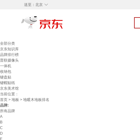
◇
送至：
北京
全部分类
京东知识库
品牌排行榜
普联摄像头
一体机
收纳包
键盘贴
键帽贴纸
京东美术馆
当前位置：
首页
>
地板
> 地暖木地板排名
品牌:
所有品牌
A
B
C
D
F