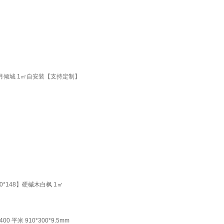
月倾城 1㎡自安装【支持定制】
*148】硬槭木白枫 1㎡
平米 910*300*9.5mm