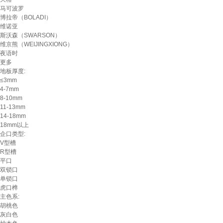
马可波罗
博拉帝（BOLADI）
维诺亚
斯沃森（SWARSON）
维京熊（WEIJINGXIONG）
夜语时
更多
地板厚度:
≤3mm
4-7mm
8-10mm
11-13mm
14-18mm
18mm以上
企口类型:
V型槽
R型槽
平口
双锁口
单锁口
虎口榫
主色系:
胡桃色
灰白色