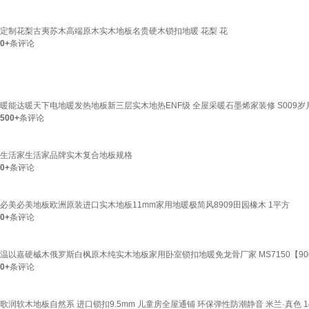
定制花梨古夷苏木高端原木实木地板名贵硬木锁扣地暖 花梨 花
0+
条评论
暖能达暖天下电地暖发热地板新三层实木地热ENF级 全屋采暖石墨烯家装修 S009岁
500+
条评论
生活家生活家品牌实木复合地板规格
0+
条评论
必美必美地板欧洲原装进口实木地板11mm家用地暖极简风8909田园橡木 1平方
0+
条评论
温以嘉硬槭木俄罗斯白枫原木纯实木地板家用卧室锁扣地暖免龙骨厂家 MS7150【900
0+
条评论
歌润软木地板自然系 进口锁扣9.5mm 儿童房全屋通铺 环保弹性防潮静音 米兰·真色 1400 