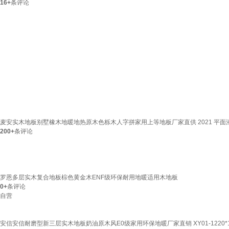
16+
条评论
麦安实木地板别墅橡木地暖地热原木色栎木人字拼家用上等地板厂家直供 2021 平面漆 8
200+
条评论
罗恩多层实木复合地板棕色黄金木ENF级环保耐用地暖适用木地板
0+
条评论
自营
安信安信耐磨型新三层实木地板奶油原木风E0级家用环保地暖厂家直销 XY01-1220*19