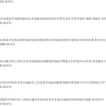
13+
条评论
安信圆盘豆地暖地板纯实木地板地热锁扣纯实木野生原木天然环保卧 褐檀 裸板价 909*1
0+
条评论
金凤喜木纹色美缝剂瓷砖地砖深咖色原仿木地板填缝剂环保彩砂木纹砖美缝 柔光木纹美缝0
200+
条评论
安信橡木纯三层实木多层地板锁扣地暖地热地板浮雕复古ENF级3mm表层 星灰橡木1900*1
0+
条评论
木臣ENF级实木复合地板芯三层多层木地板地暖家用橡木黑胡桃 W1701黑胡桃1220*16
1+
条评论
博典ENF级环保1.2MM白橡实木面皮多层实木复合地板家用黑胡桃木地板 BD69010
1+
条评论