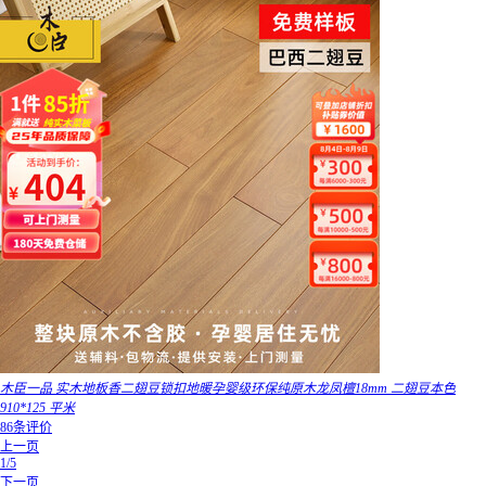
木臣一品 实木地板香二翅豆锁扣地暖孕婴级环保纯原木龙凤檀18mm 二翅豆本色
910*125 平米
86条评价
上一页
1/5
下一页