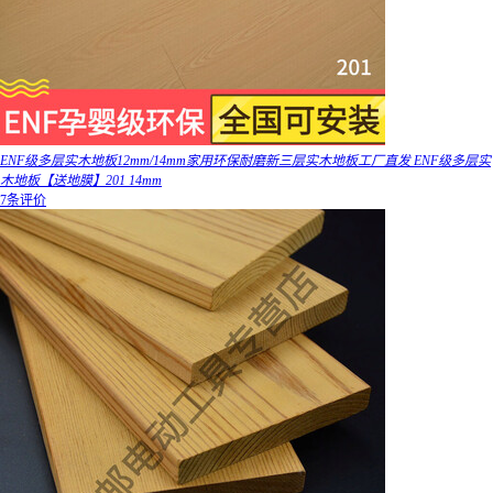
ENF级多层实木地板12mm/14mm家用环保耐磨新三层实木地板工厂直发 ENF级多层实
木地板【送地膜】201 14mm
7条评价