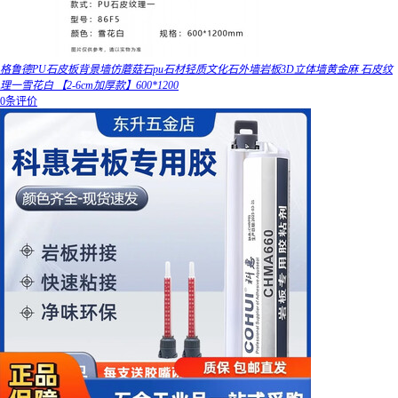
格鲁德PU石皮板背景墙仿蘑菇石pu石材轻质文化石外墙岩板3D立体墙黄金麻 石皮纹
理一雪花白 【2-6cm加厚款】600*1200
0条评价