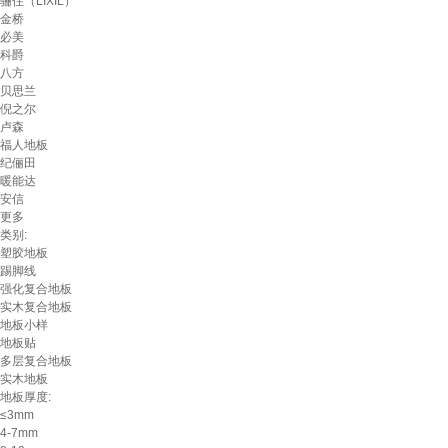
骊住（LIXIL）
金桥
必美
科爵
八方
贝思兰
倪之尔
卢森
福人地板
纪俪田
暖能达
安信
更多
类别:
塑胶地板
踢脚线
强化复合地板
实木复合地板
地板小样
地板贴
多层复合地板
实木地板
地板厚度:
≤3mm
4-7mm