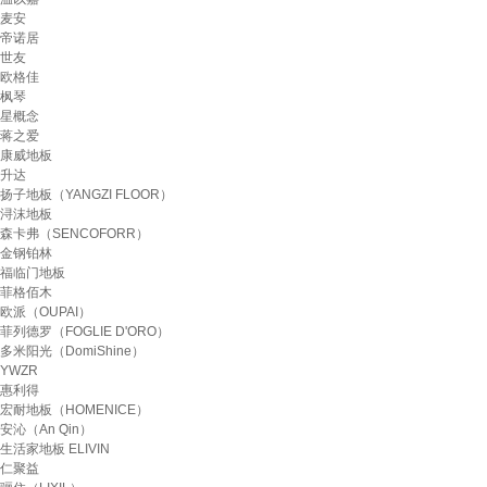
麦安
帝诺居
世友
欧格佳
枫琴
星概念
蒋之爱
康威地板
升达
扬子地板（YANGZI FLOOR）
浔沫地板
森卡弗（SENCOFORR）
金钢铂林
福临门地板
菲格佰木
欧派（OUPAI）
菲列德罗（FOGLIE D'ORO）
多米阳光（DomiShine）
YWZR
惠利得
宏耐地板（HOMENICE）
安沁（An Qin）
生活家地板 ELIVIN
仁聚益