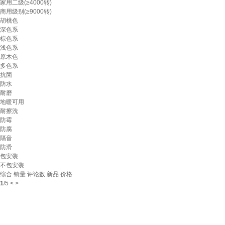
家用二级(≥4000转)
商用级别(≥9000转)
胡桃色
深色系
棕色系
浅色系
原木色
多色系
抗菌
防水
耐磨
地暖可用
耐擦洗
防霉
防腐
隔音
防滑
包安装
不包安装
综合
销量
评论数
新品
价格
1
/
5
<
>