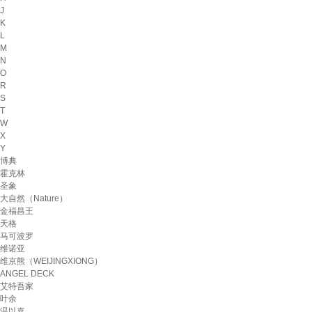
J
K
L
M
N
O
R
S
T
W
X
Y
博典
霍克林
圣象
大自然（Nature）
金福昌王
天格
马可波罗
维诺亚
维京熊（WEIJINGXIONG）
ANGEL DECK
艾特吾家
叶余
温以嘉