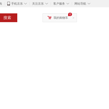
◇
◇
◇
◇
购
手机京东
关注京东
客户服务
网站导航
0
搜索
我的购物车
>