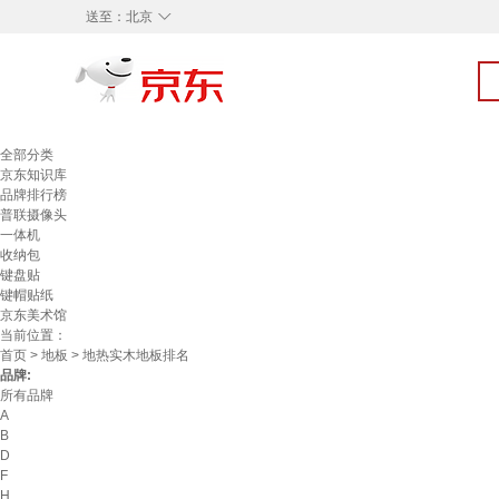
◇
送至：
北京
全部分类
京东知识库
品牌排行榜
普联摄像头
一体机
收纳包
键盘贴
键帽贴纸
京东美术馆
当前位置：
首页
>
地板
> 地热实木地板排名
品牌:
所有品牌
A
B
D
F
H