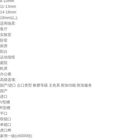
8-10mm
11-13mm
14-18mm
18mm以上
适用场景:
客厅
实验室
卧室
厨房
阳台
运动场馆
庭院
机房
办公楼
高级选项:
国产/进口
企口类型
耐磨等级
主色系
附加功能
附加服务
国产
进口
V型槽
R型槽
平口
双锁口
单锁口
虎口榫
家用一级(≥6000转)