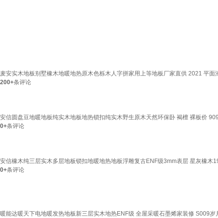
麦安实木地板别墅橡木地暖地热原木色栎木人字拼家用上等地板厂家直供 2021 平面漆 8
200+
条评论
安信圆盘豆地暖地板纯实木地板地热锁扣纯实木野生原木天然环保卧 褐檀 裸板价 909*1
0+
条评论
安信橡木纯三层实木多层地板锁扣地暖地热地板浮雕复古ENF级3mm表层 星灰橡木1900*1
0+
条评论
暖能达暖天下电地暖发热地板新三层实木地热ENF级 全屋采暖石墨烯家装修 S009岁