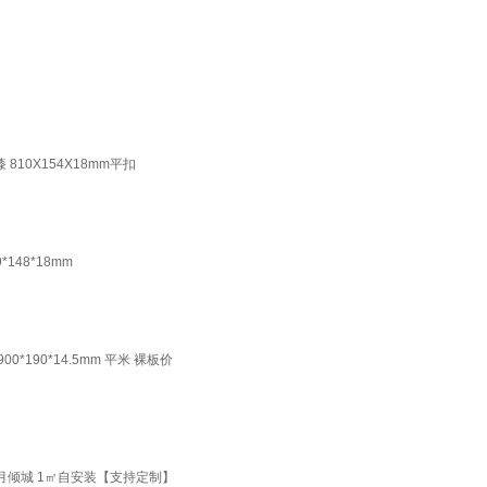
10X154X18mm平扣
48*18mm
90*14.5mm 平米 裸板价
月倾城 1㎡自安装【支持定制】