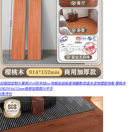
纪俪田定制久聚和10㎡仿木纹pvc地板贴自粘家用翻新改造水泥地塑胶地板 樱桃木
1802914x152mm商用加厚款10平方
0条评价