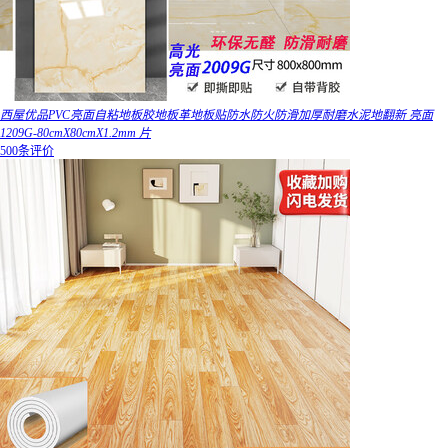
西屋优品PVC亮面自粘地板胶地板革地板贴防水防火防滑加厚耐磨水泥地翻新 亮面
1209G-80cmX80cmX1.2mm 片
500条评价