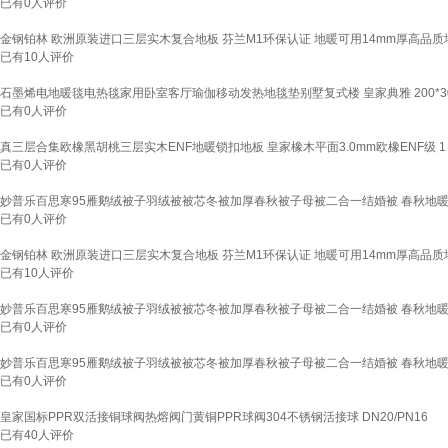
已有
0
人评价
金钢铂林 欧洲原装进口三层实木复合地板 芬兰M1环保认证 地暖可用14mm厚高品质地板 
已有
10
人评价
石墨烯电地暖毯电热毯家用卧室客厅瑜伽移动发热地毯垫别墅复式楼 皇家典雅 200*30
已有
0
人评价
真三层合集欧橡黑胡桃三层实木ENF地暖锁扣地板 皇家橡木平面3.0mm欧橡ENF级 1
已有
0
人评价
妙普乐百思寒95雁鹅绒被子羽绒被被芯冬被加厚春秋被子母被二合一结婚被 春秋地暖被200x
已有
0
人评价
金钢铂林 欧洲原装进口三层实木复合地板 芬兰M1环保认证 地暖可用14mm厚高品质地板 
已有
10
人评价
妙普乐百思寒95雁鹅绒被子羽绒被被芯冬被加厚春秋被子母被二合一结婚被 春秋地暖被200x
已有
0
人评价
妙普乐百思寒95雁鹅绒被子羽绒被被芯冬被加厚春秋被子母被二合一结婚被 春秋地暖被200x
已有
0
人评价
皇家国标PPR双活接铜球阀热熔阀门黄铜PPR球阀304不锈钢活接球 DN20/PN16
已有
40
人评价