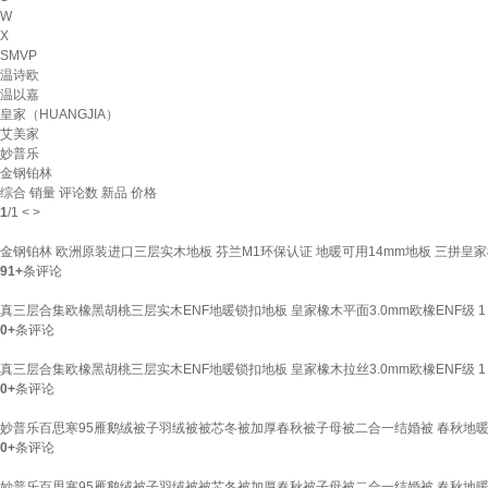
W
X
SMVP
温诗欧
温以嘉
皇家（HUANGJIA）
艾美家
妙普乐
金钢铂林
综合
销量
评论数
新品
价格
1
/
1
<
>
金钢铂林 欧洲原装进口三层实木地板 芬兰M1环保认证 地暖可用14mm地板 三拼皇家
91+
条评论
真三层合集欧橡黑胡桃三层实木ENF地暖锁扣地板 皇家橡木平面3.0mm欧橡ENF级 1
0+
条评论
真三层合集欧橡黑胡桃三层实木ENF地暖锁扣地板 皇家橡木拉丝3.0mm欧橡ENF级 1
0+
条评论
妙普乐百思寒95雁鹅绒被子羽绒被被芯冬被加厚春秋被子母被二合一结婚被 春秋地暖被220x
0+
条评论
妙普乐百思寒95雁鹅绒被子羽绒被被芯冬被加厚春秋被子母被二合一结婚被 春秋地暖被200x