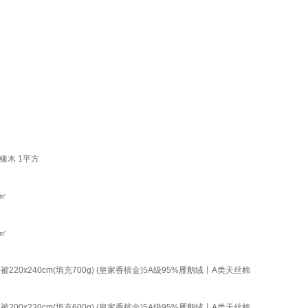
橡木 1平方
㎡
㎡
240cm(填充700g) (皇家香槟金)5A级95%雁鹅绒丨A类天丝棉
230cm(填充600g) (皇家香槟金)5A级95%雁鹅绒丨A类天丝棉