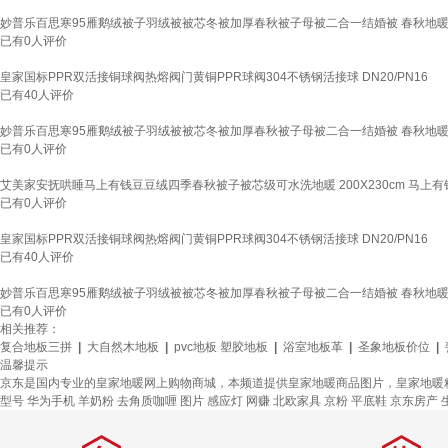
妙普乐百思寒95雁鹅绒被子羽绒被被芯冬被加厚春秋被子母被二合一结婚被 春秋地暖被200x
已有
0
人评价
皇家国标PPR双活接铜球阀热熔阀门黄铜PPR球阀304不锈钢活接球 DN20/PN16
已有
40
人评价
妙普乐百思寒95雁鹅绒被子羽绒被被芯冬被加厚春秋被子母被二合一结婚被 春秋地暖被220x
已有
0
人评价
艾美家安抚哄睡马上有钱豆豆绒四季春秋被子被芯级可水洗地暖 200X230cm 马上有
已有
0
人评价
皇家国标PPR双活接铜球阀热熔阀门黄铜PPR球阀304不锈钢活接球 DN20/PN16
已有
40
人评价
妙普乐百思寒95雁鹅绒被子羽绒被被芯冬被加厚春秋被子母被二合一结婚被 春秋地暖被200x
已有
0
人评价
相关推荐：
复合地板三拼
|
大自然木地板
|
pvc地板 塑胶地板
|
浴室地板革
|
圣象地板价位
|
温馨提示
京东是国内专业的皇家地暖网上购物商城，本频道提供皇家地暖商品图片，皇家地暖
型号
华为手机
羊奶粉
去角质咖喱
图片
感应灯
网赚
北欧家具
京粉
平底鞋
京东房产