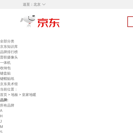
◇
送至：
北京
全部分类
京东知识库
品牌排行榜
普联摄像头
一体机
收纳包
键盘贴
键帽贴纸
京东美术馆
当前位置：
首页
>
地板
> 皇家地暖
品牌:
所有品牌
A
H
J
M
S