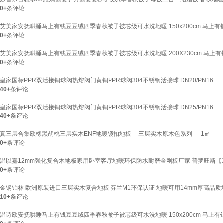
0+
条评论
艾美家安抚哄睡马上有钱豆豆绒四季春秋被子被芯级可水洗地暖 150x200cm 马上有
0+
条评论
艾美家安抚哄睡马上有钱豆豆绒四季春秋被子被芯级可水洗地暖 200X230cm 马上有
0+
条评论
皇家国标PPR双活接铜球阀热熔阀门黄铜PPR球阀304不锈钢活接球 DN20/PN16
40+
条评论
皇家国标PPR双活接铜球阀热熔阀门黄铜PPR球阀304不锈钢活接球 DN25/PN16
40+
条评论
真三层合集欧橡黑胡桃三层实木ENF地暖锁扣地板 - -三层实木原木色系列 - - 1㎡
0+
条评论
温以嘉12mm强化复合木地板家用卧室客厅地暖环保防水耐磨金刚板厂家 普罗旺斯【新工艺】
0+
条评论
金钢铂林 欧洲原装进口三层实木复合地板 芬兰M1环保认证 地暖可用14mm厚高品质地板 
10+
条评论
温诗欧安抚哄睡马上有钱豆豆绒四季春秋被子被芯级可水洗地暖 150x200cm 马上有