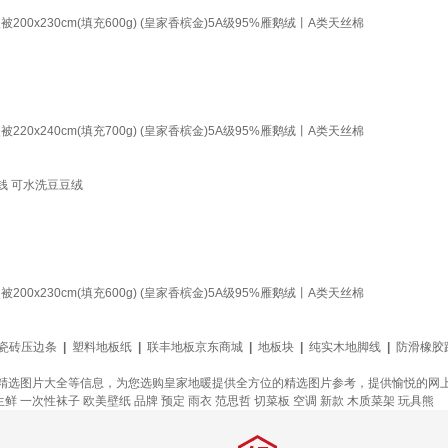
230cm(填充600g) (皇家香槟金)5A级95%雁鹅绒丨A类天丝棉
240cm(填充700g) (皇家香槟金)5A级95%雁鹅绒丨A类天丝棉
钱 可水洗豆豆绒
230cm(填充600g) (皇家香槟金)5A级95%雁鹅绒丨A类天丝棉
瓷砖压边条
|
塑料地板纸
|
联丰地板京东商城
|
地板块
|
纯实木地脚线
|
防滑橡胶
精选图片大全等信息，为您选购皇家地暖提供全方位的精选图片参考，提供愉悦的网
生鲜
一次性袜子
欧美壁纸
品牌
预定
雨衣
范思哲
切菜板
空调
新款
木质菜架
玩具熊