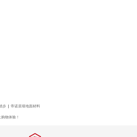
踏步
|
帝诺居墙地面材料
上购物体验！