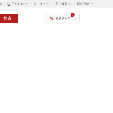
◇
◇
◇
◇
购
手机京东
关注京东
客户服务
网站导航
0
搜索
我的购物车
>