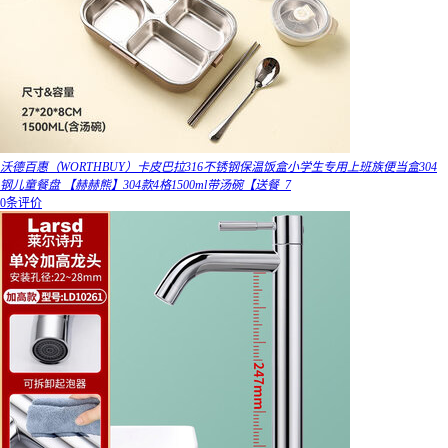
沃德百惠（WORTHBUY）卡皮巴拉316不锈钢保温饭盒小学生专用上班族便当盒304
钢儿童餐盘 【赫赫熊】304款4格1500ml带汤碗【送餐_7
0条评价