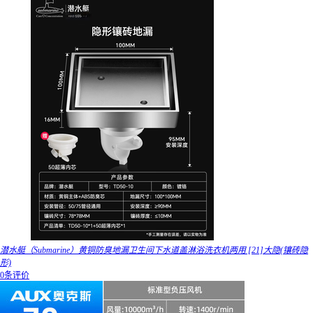
潜水艇（Submarine）黄铜防臭地漏卫生间下水道盖淋浴洗衣机两用 [21]大隐(镶砖隐
形)
0条评价