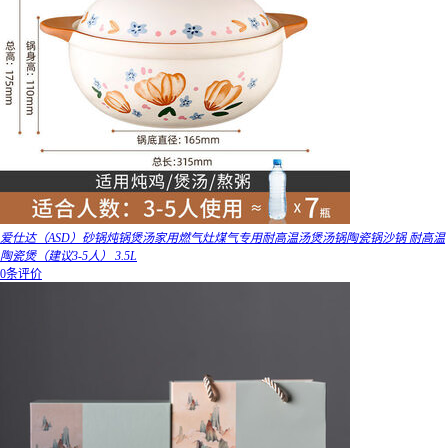
爱仕达（ASD）砂锅炖锅煲汤家用燃气灶煤气专用耐高温汤煲汤锅陶瓷锅沙锅 耐高温
陶瓷煲（建议3-5人） 3.5L
0条评价