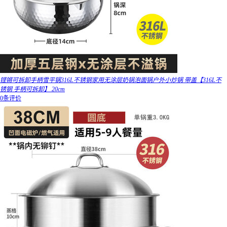
铿锵可拆卸手柄雪平锅316L不锈钢家用无涂层奶锅泡面锅户外小炒锅 带盖【316L不
锈钢 手柄可拆卸】 20cm
0条评价