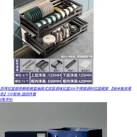
百悍拉篮厨房橱柜碗篮抽屉式双层调味拉篮304不锈钢调料拉篮碗架 【纳米板状黑
色】550柜体-送四件套
0条评价