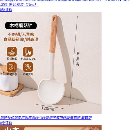
绵绵-银-10双装（24cm）
0条评价
锅铲长柄锅专用耐高温炒勺炒菜铲子家用硅胶蘑菇铲 蘑菇铲
0条评价