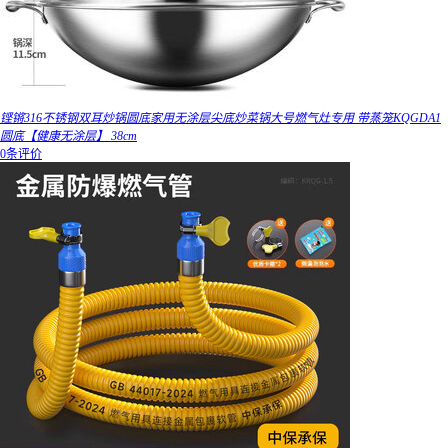
铿锵316不锈钢双耳炒锅圆底家用无涂层尖底炒菜锅大号燃气灶专用 带蒸笼KQGDA1
圆底【健康无涂层】 38cm
0条评价