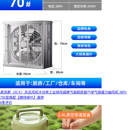
奥克斯（AUX）负压风机大功率工业排风扇换气扇厨房窗户排气扇强力抽风机 380V-
700型高配【镀锌扇叶】强排
0条评价