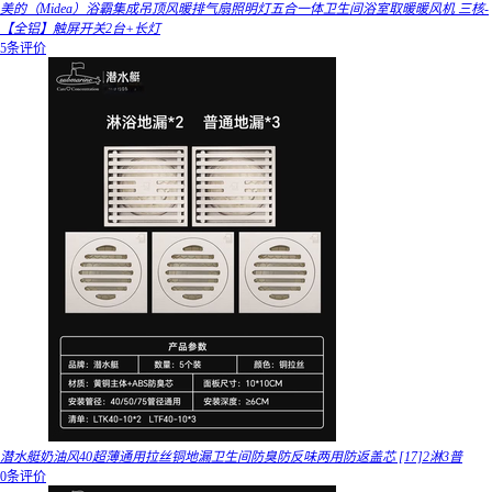
美的（Midea）浴霸集成吊顶风暖排气扇照明灯五合一体卫生间浴室取暖暖风机 三核-
【全铝】触屏开关2台+长灯
5条评价
潜水艇奶油风40超薄通用拉丝铜地漏卫生间防臭防反味两用防返盖芯 [17]2淋3普
0条评价