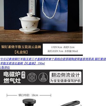
兮元记素烧锔钉羊脂玉瓷三才盖碗茶杯单个高档白瓷茶碗陶瓷带盖家用茶具 锔钉素烧
羊脂玉瓷凌云盖碗【礼盒装】 190ml
1条评价