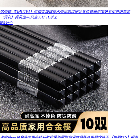
忆壶茶（YIHUTEA）煮茶壶玻璃烧水壶耐高温提梁蒸煮茶器电陶炉专用茶炉套装
（青灰）祥灵壶+6只主人杯 1L以上
0条评价
唐宗筷pps合金筷家用高档新款抗菌防霉耐高温食品级商用餐饮筷子 【增强PPS】福寿