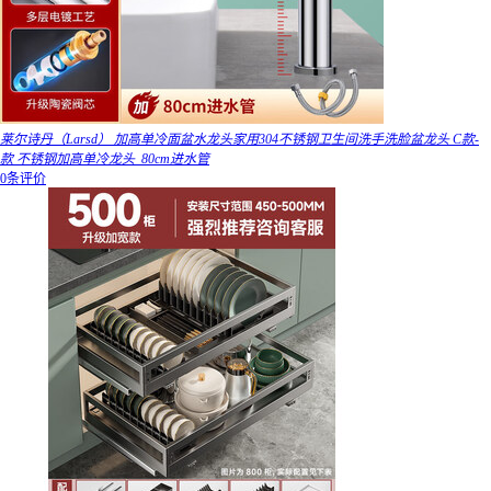
莱尔诗丹（Larsd） 加高单冷面盆水龙头家用304不锈钢卫生间洗手洗脸盆龙头 C款-
款 不锈钢加高单冷龙头_80cm进水管
0条评价