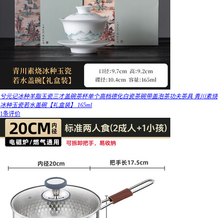
兮元记冰种羊脂玉瓷三才盖碗茶杯单个高档德化白瓷茶碗带盖泡茶功夫茶具 青川素烧
冰种玉瓷若水盖碗【礼盒装】 165ml
1条评价