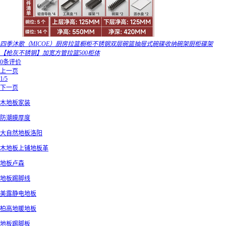
四季沐歌（MICOE）厨房拉篮橱柜不锈钢双层碗篮抽屉式碗碟收纳碗架厨柜碟架
【枪灰不锈钢】加宽方管拉篮500柜体
0条评价
上一页
1/5
下一页
木地板家装
防潮膜厚度
大自然地板洛阳
木地板上铺地板革
地板卢森
地板踢脚线
美露静电地板
柏高地暖地板
地板踢脚板