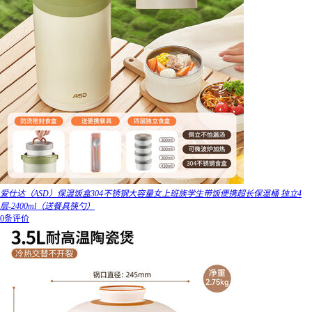
爱仕达（ASD）保温饭盒304不锈钢大容量女上班族学生带饭便携超长保温桶 独立4
层-2400ml（送餐具筷勺）
0条评价