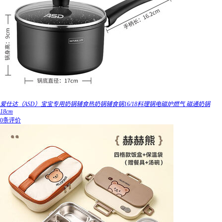
爱仕达（ASD）宝宝专用奶锅辅食热奶锅辅食锅16/18料理锅电磁炉燃气 磁通奶锅
18cm
0条评价