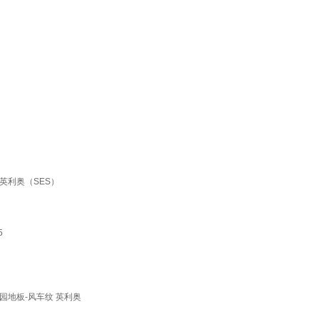
 英利奥（SES）
5
园地板-风车纹 英利奥