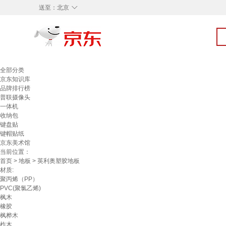
◇
送至：
北京
全部分类
京东知识库
品牌排行榜
普联摄像头
一体机
收纳包
键盘贴
键帽贴纸
京东美术馆
当前位置：
首页
>
地板
> 英利奥塑胶地板
材质:
聚丙烯（PP）
PVC(聚氯乙烯)
枫木
橡胶
枫桦木
柞木