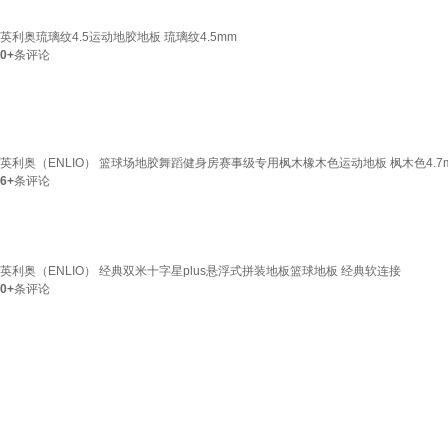
英利奥琉璃纹4.5运动地胶地板 琉璃纹4.5mm
0+
条评论
英利奥（ENLIO） 篮球场地胶舞蹈健身房赛事级专用枫木橡木色运动地板 枫木色4.7
6+
条评论
英利奥（ENLIO） 经典双米十字星plus悬浮式拼装地板篮球地板 经典软连接
0+
条评论