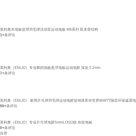
英利奥木地板篮球羽毛球活动室运动地板 M9系列 双龙骨结构
1+
条评论
英利奥（ENLIO）专业舞蹈地板悬浮地板运动地胶 深灰 5.2mm
7+
条评论
英利奥（ENLIO） 家用乒乓球羽毛球运动地胶促销请库存世界杯WTT隔音环保减震
90+
条评论
英利奥（ENLIO）专业乒乓球地胶5mmLOGO纹 布纹地板
0+
条评论
自营