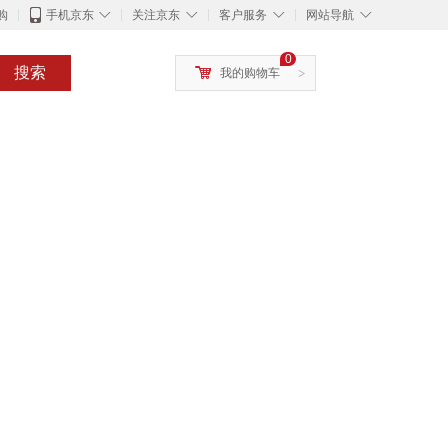
◇
◇
◇
◇
购
手机京东
关注京东
客户服务
网站导航
0
搜索
我的购物车
>