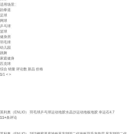
适用场景:
跆拳道
足球
网球
乒乓球
篮球
健身房
羽毛球
幼儿园
跳舞
家庭健身
匹克球
综合
销量
评论数
新品
价格
1
/
1
<
>
英利奥（ENLIO） 羽毛球乒乓球运动地胶水晶沙运动地板地胶 幸运石4.7
11+
条评论
英利奥（ENLIO） SES橡胶基底地板风车PFP二代地板羽毛龙垫层 风车PFP二代