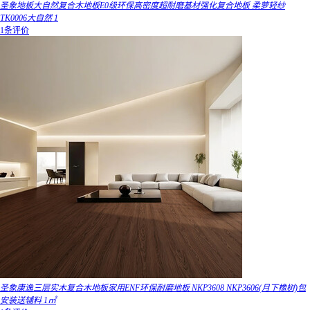
圣象地板大自然复合木地板E0级环保高密度超耐磨基材强化复合地板 柔萝轻纱
TK0006大自然 1
1条评价
圣象康逸三层实木复合木地板家用ENF环保耐磨地板 NKP3608 NKP3606(月下橡树)包
安装送辅料 1㎡