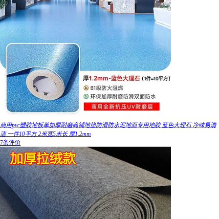
商用pvc塑胶地板革加厚耐磨商铺地垫防滑防水泥地面专用地胶 蓝色大理石 净味易清
洁 一件10平方 2米宽5米长 厚1.2mm
7条评价