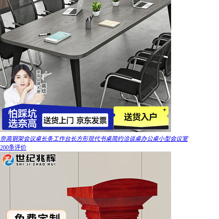
奈高钢架会议桌长条工作台长方形现代书桌简约洽谈桌办公桌小型会议室
200条评价