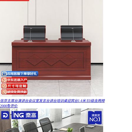
信京主席台演讲台会议室发言台讲台培训桌迎宾台1.4米 E0级含两椅
2000条评价