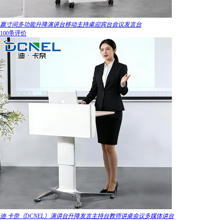
赢寸间多功能升降演讲台移动主持桌迎宾台会议发言台
100条评价
迪·卡奈（DCNEL）演讲台升降发言主持台教师讲桌会议多媒体讲台