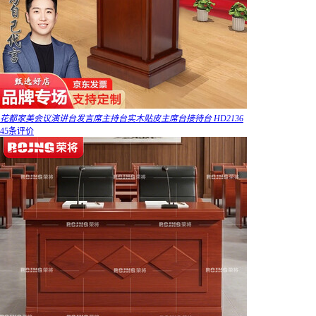
花都家美会议演讲台发言席主持台实木贴皮主席台接待台 HD2136
45条评价