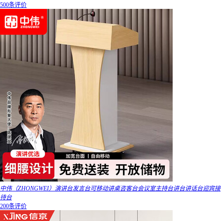
500条评价
中伟（ZHONGWEI）演讲台发言台可移动讲桌咨客台会议室主持台讲台讲话台迎宾接
待台
200条评价