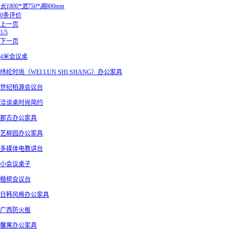
长1800*宽750*高800mm
0条评价
上一页
1/5
下一页
4米会议桌
纬纶时尚（WEI LUN SHI SHANG）办公家具
世纪柏源会议台
洽谈桌时尚简约
那古办公家具
艺柳园办公家具
多媒体电教讲台
小会议桌子
楷槟会议台
日韩风格办公家具
广西防火板
馨寓办公家具