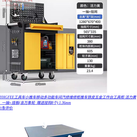
YHGFEE工具车小推车移动多功能车间汽修维修柜推车铁皮五金工作台工具柜 活力黄
_一抽+挂板(含万象轮_赠送挂钩8个) 1.36mm
1条评价