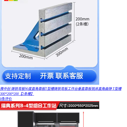
豫中创 铸铁弯板90度直角靠板T型槽铸铁弯板工作台垂直靠板铣床直角曲铮 T型槽
300*200*200【2条槽】
0条评价