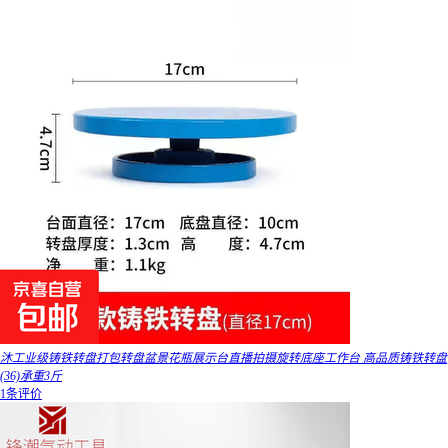
沐工业级铸铁转盘打包转盘盆景花瓶展示台直播拍摄旋转底座工作台 高品质铸铁转盘
(36)承重3斤
1条评价