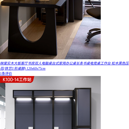
映棠实木大板客厅书房双人电脑桌台式家用办公桌长条书桌电竞桌工作台 松木黑色压
花(铁艺U形桌脚) 120x60x75cm
1条评价