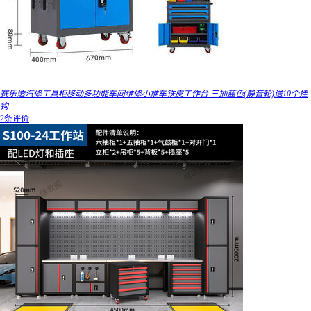
赛乐透汽修工具柜移动多功能车间维修小推车铁皮工作台 三抽蓝色(静音轮)送10个挂
钩
2条评价