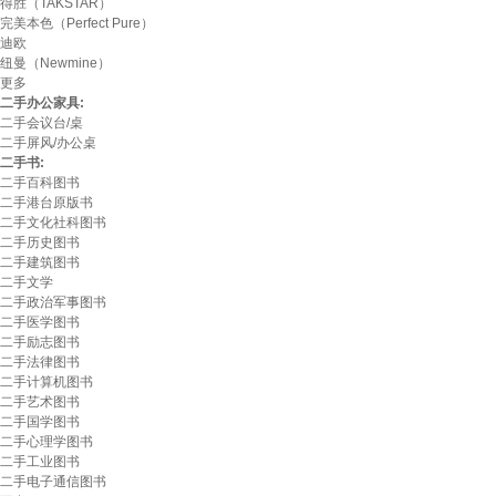
得胜（TAKSTAR）
完美本色（Perfect Pure）
迪欧
纽曼（Newmine）
更多
二手办公家具:
二手会议台/桌
二手屏风/办公桌
二手书:
二手百科图书
二手港台原版书
二手文化社科图书
二手历史图书
二手建筑图书
二手文学
二手政治军事图书
二手医学图书
二手励志图书
二手法律图书
二手计算机图书
二手艺术图书
二手国学图书
二手心理学图书
二手工业图书
二手电子通信图书