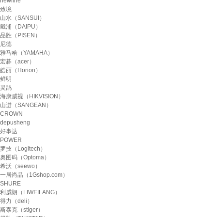
newline
致境
山水（SANSUI）
戴浦（DAIPU）
品胜（PISEN）
尼德
雅马哈（YAMAHA）
宏碁（acer）
皓丽（Horion）
鲜明
灵鹊
海康威视（HIKVISION）
山进（SANGEAN）
CROWN
depusheng
好事达
POWER
罗技（Logitech）
奥图码（Optoma）
希沃（seewo）
一居尚品（1Gshop.com）
SHURE
利威朗（LIWEILANG）
得力（deli）
斯泰克（stiger）