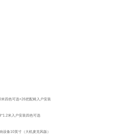
0米四色可选+26把配椅入户安装
*1.2米入户安装四色可选
功放音响设备10英寸（大机麦克风版）