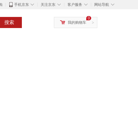
◇
◇
◇
◇
购
手机京东
关注京东
客户服务
网站导航
0
搜索
我的购物车
>