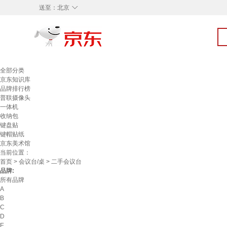
◇
送至：
北京
全部分类
京东知识库
品牌排行榜
普联摄像头
一体机
收纳包
键盘贴
键帽贴纸
京东美术馆
当前位置：
首页
>
会议台/桌
> 二手会议台
品牌:
所有品牌
A
B
C
D
E