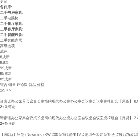
更多
备件库:
二手书房家具:
二手电脑椅
二手餐厅家具:
二手客厅家具:
二手智能设备:
二手智能家居
高级选项:
成色
8成新
9成新
99成新
95成新
85成新
综合
销量
评论数
新品
价格
1
/
5
<
>
谛豪诺办公家具会议桌长桌简约现代办公桌办公室会议桌会议室桌椅组合【尾货】 8.
2+
条评论
谛豪诺办公家具会议桌长桌简约现代办公桌办公室会议桌会议室桌椅组合【尾货】 2.4
2+
条评论
【9成新】纽曼 (Newmine) KW-230 家庭影院KTV音响组合套装 家用会议舞台