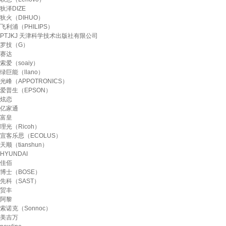
狄泽DIZE
狄火（DIHUO）
飞利浦（PHILIPS）
PTJKJ 天津科学技术出版社有限公司
罗技（G）
赛达
索爱（soaiy）
绿巨能（llano）
光峰（APPOTRONICS）
爱普生（EPSON）
炫恋
亿家通
富皇
理光（Ricoh）
宜客乐思（ECOLUS）
天顺（tianshun）
HYUNDAI
佳佰
博士（BOSE）
先科（SAST）
贸丰
阿黎
索诺克（Sonnoc）
美吉万