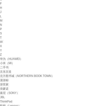
F
H
J
L
M
N
P
S
T
W
X
Y
Z
华为（HUAWEI）
小米（MI）
二手书
京东京造
北方图书城（NORTHERN BOOK TOWN）
漫游鲸
浙世家
谛豪诺
索尼（SONY）
JBL
ThinkPad
联想（Lenovo）