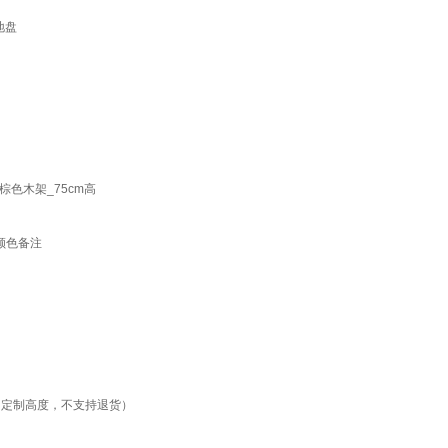
地盘
色木架_75cm高
颜色备注
m高（定制高度，不支持退货）