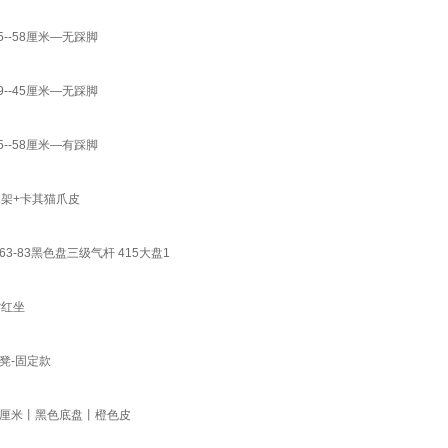
-58厘米—无踩脚
-45厘米—无踩脚
-58厘米—有踩脚
架+卡其猫爪皮
83黑色盘三级气杆 415大盘1
背红坐
凳-固定款
0厘米丨黑色底盘丨橙色皮