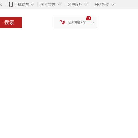
◇
◇
◇
◇
购
手机京东
关注京东
客户服务
网站导航
0
搜索
我的购物车
>