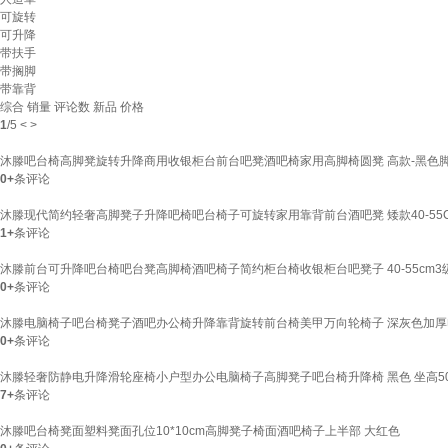
可旋转
可升降
带扶手
带搁脚
带靠背
综合
销量
评论数
新品
价格
1
/
5
<
>
沐滕吧台椅高脚凳旋转升降商用收银柜台前台吧凳酒吧椅家用高脚椅圆凳 高款-黑色脚
0+
条评论
沐滕现代简约轻奢高脚凳子升降吧椅吧台椅子可旋转家用靠背前台酒吧凳 矮款40-55C
1+
条评论
沐滕前台可升降吧台椅吧台凳高脚椅酒吧椅子简约柜台椅收银柜台吧凳子 40-55cm3
0+
条评论
沐滕电脑椅子吧台椅凳子酒吧办公椅升降靠背旋转前台椅美甲万向轮椅子 深灰色加厚
0+
条评论
沐滕轻奢防静电升降滑轮座椅小户型办公电脑椅子高脚凳子吧台椅升降椅 黑色 坐高50-
7+
条评论
沐滕吧台椅凳面塑料凳面孔位10*10cm高脚凳子椅面酒吧椅子上半部 大红色