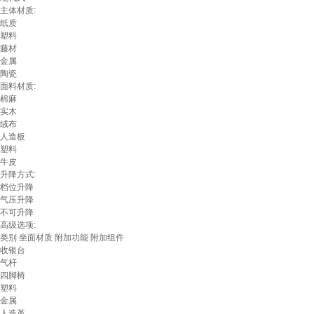
主体材质:
纸质
塑料
藤材
金属
陶瓷
面料材质:
棉麻
实木
绒布
人造板
塑料
牛皮
升降方式:
档位升降
气压升降
不可升降
高级选项:
类别
坐面材质
附加功能
附加组件
收银台
气杆
四脚椅
塑料
金属
人造革