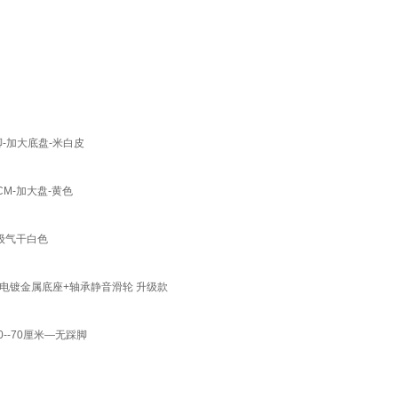
-加大底盘-米白皮
M-加大盘-黄色
级气干白色
电镀金属底座+轴承静音滑轮 升级款
-70厘米—无踩脚