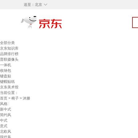
◇
送至：
北京
全部分类
京东知识库
品牌排行榜
普联摄像头
一体机
收纳包
键盘贴
键帽贴纸
京东美术馆
当前位置：
首页
>
椅子
> 沐滕
风格:
新中式
简约风
中式
意式
北欧风
现代风