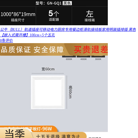
公牛（BULL）轨道插座可移动电力厨房专用餐边柜滑轨接线板家用明装插排插 黑色
【嵌入式需开槽】100cm+5个五孔
0条评价