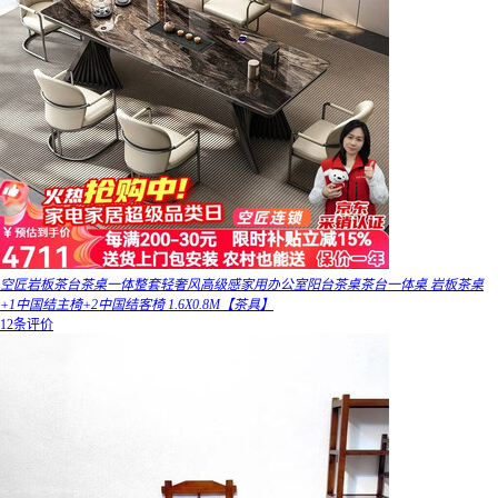
空匠岩板茶台茶桌一体整套轻奢风高级感家用办公室阳台茶桌茶台一体桌 岩板茶桌
+1中国结主椅+2中国结客椅 1.6X0.8M【茶具】
12条评价