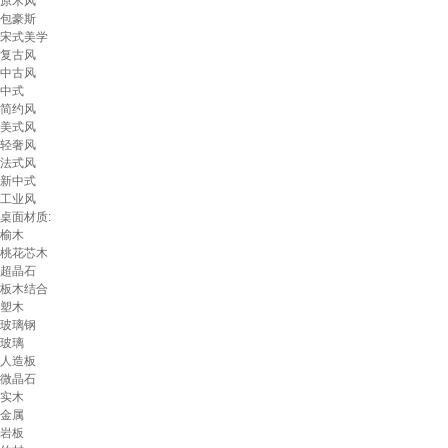
原木风
包豪斯
宋式美学
复古风
中古风
中式
简约风
美式风
轻奢风
法式风
新中式
工业风
桌面材质:
榆木
桃花芯木
超晶石
板木结合
塑木
玻璃钢
玻璃
人造板
微晶石
实木
金属
岩板