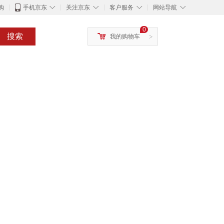
◇
◇
◇
◇
购
手机京东
关注京东
客户服务
网站导航
0
搜索
我的购物车
>