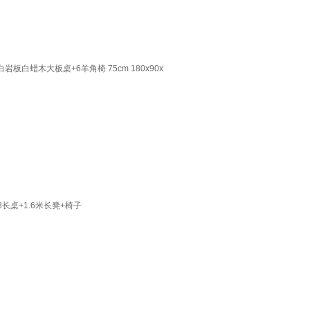
白蜡木大板桌+6羊角椅 75cm 180x90x
长桌+1.6米长凳+椅子