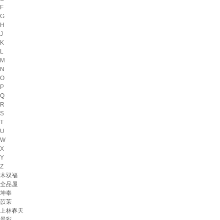
F
G
H
J
K
L
M
N
O
P
Q
R
S
T
U
W
X
Y
Z
木双福
全品屋
坤奉
苡茉
上林春天
景彩