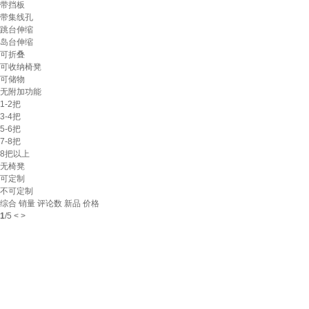
带挡板
带集线孔
跳台伸缩
岛台伸缩
可折叠
可收纳椅凳
可储物
无附加功能
1-2把
3-4把
5-6把
7-8把
8把以上
无椅凳
可定制
不可定制
综合
销量
评论数
新品
价格
1
/
5
<
>