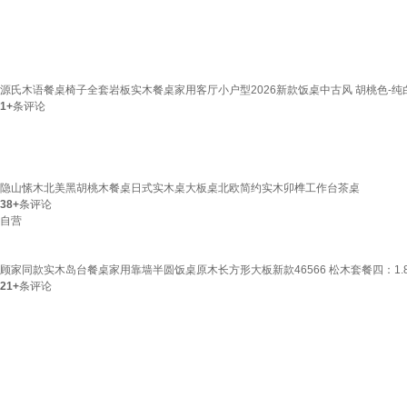
源氏木语餐桌椅子全套岩板实木餐桌家用客厅小户型2026新款饭桌中古风 胡桃色-纯白岩板
1+
条评论
隐山愫木北美黑胡桃木餐桌日式实木桌大板桌北欧简约实木卯榫工作台茶桌
38+
条评论
自营
顾家同款实木岛台餐桌家用靠墙半圆饭桌原木长方形大板新款46566 松木套餐四：1.8
21+
条评论