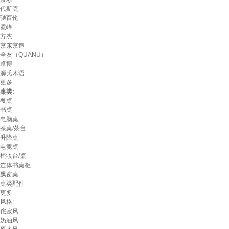
代斯克
驰百伦
霓峰
方杰
京东京造
全友（QUANU）
卓博
源氏木语
更多
桌类:
餐桌
书桌
电脑桌
茶桌/茶台
升降桌
电竞桌
梳妆台/桌
连体书桌柜
飘窗桌
桌类配件
更多
风格:
侘寂风
奶油风