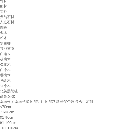
竹材
藤材
塑料
天然石材
人造石材
陶瓷
榉木
松木
水曲柳
其他材质
白蜡木
胡桃木
橡胶木
白橡木
樱桃木
乌金木
红橡木
北美黑胡桃
高级选项:
桌面长度
桌面形状
附加组件
附加功能
椅凳个数
是否可定制
≤70cm
71-80cm
81-90cm
91-100cm
101-110cm