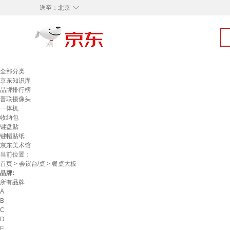
◇
送至：
北京
全部分类
京东知识库
品牌排行榜
普联摄像头
一体机
收纳包
键盘贴
键帽贴纸
京东美术馆
当前位置：
首页
>
会议台/桌
> 餐桌大板
品牌:
所有品牌
A
B
C
D
E