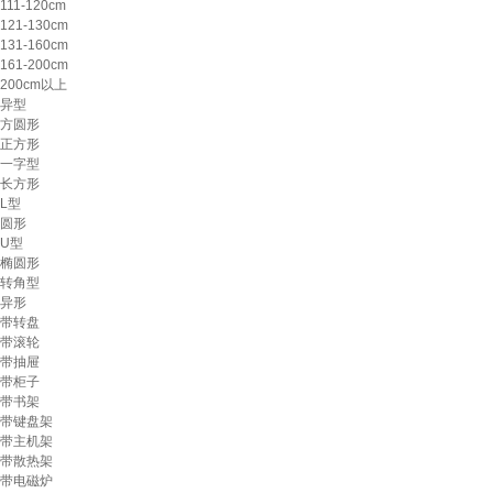
111-120cm
121-130cm
131-160cm
161-200cm
200cm以上
异型
方圆形
正方形
一字型
长方形
L型
圆形
U型
椭圆形
转角型
异形
带转盘
带滚轮
带抽屉
带柜子
带书架
带键盘架
带主机架
带散热架
带电磁炉