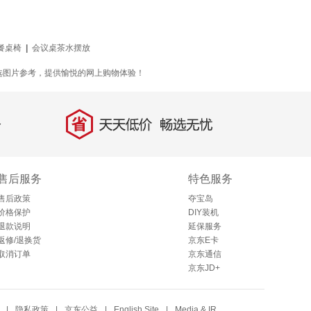
餐桌椅
|
会议桌茶水摆放
选图片参考，提供愉悦的网上购物体验！
省
天天低价，畅选无忧
售后服务
特色服务
售后政策
夺宝岛
价格保护
DIY装机
退款说明
延保服务
返修/退换货
京东E卡
取消订单
京东通信
京东JD+
|
隐私政策
|
京东公益
|
English Site
|
Media & IR