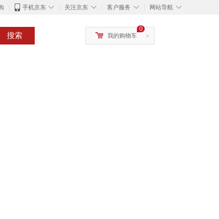
◇
◇
◇
◇
购
手机京东
关注京东
客户服务
网站导航
0
搜索
我的购物车
>