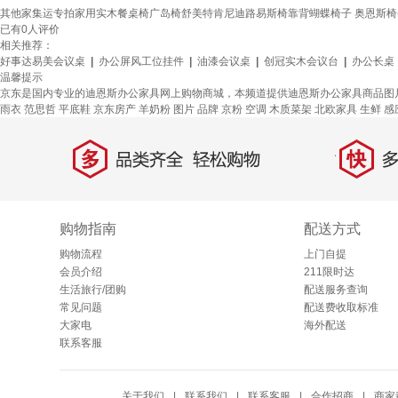
其他家集运专拍家用实木餐桌椅广岛椅舒美特肯尼迪路易斯椅靠背蝴蝶椅子 奥恩斯椅(
已有
0
人评价
相关推荐：
好事达易美会议桌
|
办公屏风工位挂件
|
油漆会议桌
|
创冠实木会议台
|
办公长桌
温馨提示
京东是国内专业的迪恩斯办公家具网上购物商城，本频道提供迪恩斯办公家具商品图
雨衣
范思哲
平底鞋
京东房产
羊奶粉
图片
品牌
京粉
空调
木质菜架
北欧家具
生鲜
感
多
快
品类齐全，轻松购物
多仓
购物指南
配送方式
购物流程
上门自提
会员介绍
211限时达
生活旅行/团购
配送服务查询
常见问题
配送费收取标准
大家电
海外配送
联系客服
关于我们
|
联系我们
|
联系客服
|
合作招商
|
商家