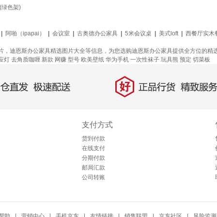
绿色架)
|
阿啪（ipapai）
|
会议室
|
古奥德办公家具
|
5米会议桌
|
美式loft
|
西餐厅实木
片，迪恩斯办公家具精选图片大全等信息，为您选购迪恩斯办公家具提供全方位的精
应灯
去角质咖喱
新款
网赚
型号
欧美壁纸
华为手机
一次性袜子
玩具熊
预定
切菜板
好
直发，极速配送
正品行货，精致服务
支付方式
货到付款
在线支付
分期付款
邮局汇款
公司转账
帮助
|
营销中心
|
手机京东
|
友情链接
|
销售联盟
|
京东社区
|
风险监测