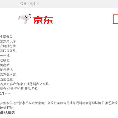
◇
送至：
北京
全部分类
京东知识库
品牌排行榜
普联摄像头
一体机
收纳包
键盘贴
键帽贴纸
京东美术馆
当前位置：
首页
>
会议台/桌
> 迪恩斯办公家具
综合
销量
评论数
新品
价格
1
/
1
<
>
其他家集运专拍家用实木餐桌椅广岛椅舒美特肯尼迪路易斯椅靠背蝴蝶椅子 奥恩斯椅(
0+
条评论
商品精选