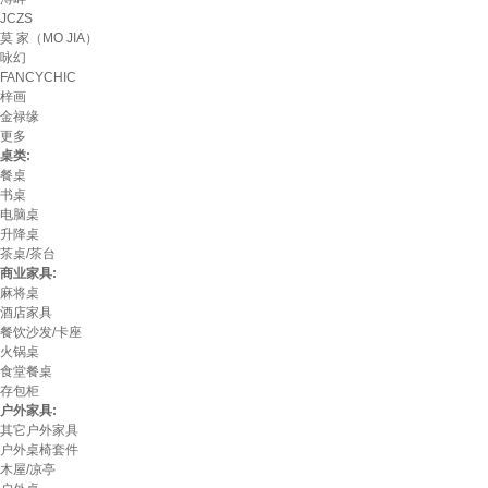
JCZS
莫 家（MO JIA）
咏幻
FANCYCHIC
梓画
金禄缘
更多
桌类:
餐桌
书桌
电脑桌
升降桌
茶桌/茶台
商业家具:
麻将桌
酒店家具
餐饮沙发/卡座
火锅桌
食堂餐桌
存包柜
户外家具:
其它户外家具
户外桌椅套件
木屋/凉亭