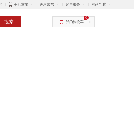
◇
◇
◇
◇
购
手机京东
关注京东
客户服务
网站导航
0
搜索
我的购物车
>