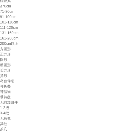
轻奢风
≤70cm
71-80cm
91-100cm
101-110cm
111-120cm
131-160cm
161-200cm
200cm以上
方圆形
正方形
圆形
椭圆形
长方形
异形
岛台伸缩
可折叠
可储物
带转盘
无附加组件
1-2把
3-4把
无椅凳
其他
茶几