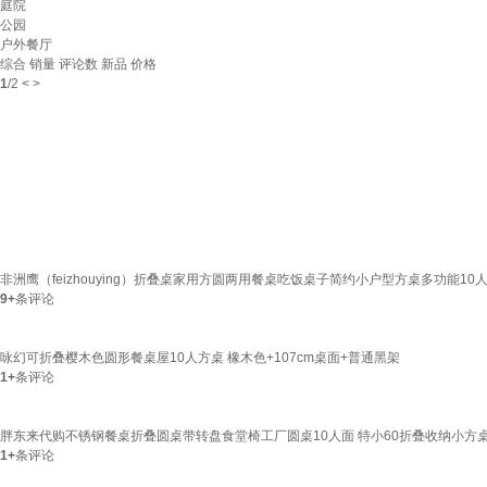
庭院
公园
户外餐厅
综合
销量
评论数
新品
价格
1
/
2
<
>
非洲鹰（feizhouying）折叠桌家用方圆两用餐桌吃饭桌子简约小户型方桌多功能10
9+
条评论
咏幻可折叠樱木色圆形餐桌屋10人方桌 橡木色+107cm桌面+普通黑架
1+
条评论
胖东来代购不锈钢餐桌折叠圆桌带转盘食堂椅工厂圆桌10人面 特小60折叠收纳小方桌
1+
条评论