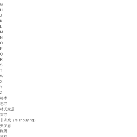
G
H
J
K
L
M
N
O
P
Q
R
S
T
W
X
Y
Z
格术
惠寻
林氏家居
雷寻
非洲鹰（feizhouying）
美罗恩
顾恩
溥畔