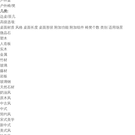
户外桌
户外椅/凳
几类:
边桌/茶几
高级选项:
桌面材质
风格
桌面长度
桌面形状
附加功能
附加组件
椅凳个数
类别
适用场景
微晶石
塑木
人造板
实木
金属
竹材
玻璃
藤材
岩板
玻璃钢
天然石材
奶油风
原木风
中古风
中式
简约风
宋式美学
新中式
美式风