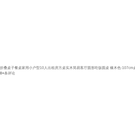
折叠桌子餐桌家用小户型10人出租房方桌实木简易客厅圆形吃饭圆桌 橡木色-107cm
0+
条评论