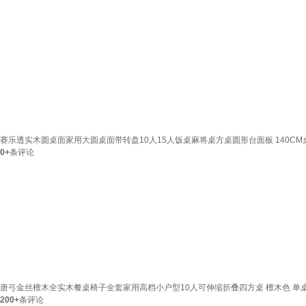
赛乐透实木圆桌面家用大圆桌面带转盘10人15人饭桌麻将桌方桌圆形台面板 140CM
0+
条评论
唐弓金丝檀木全实木餐桌椅子全套家用高档小户型10人可伸缩折叠四方桌 檀木色 单桌 1
200+
条评论