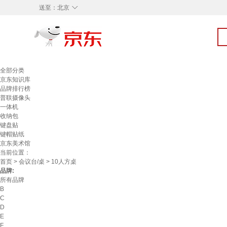
◇
送至：
北京
全部分类
京东知识库
品牌排行榜
普联摄像头
一体机
收纳包
键盘贴
键帽贴纸
京东美术馆
当前位置：
首页
>
会议台/桌
> 10人方桌
品牌:
所有品牌
B
C
D
E
F