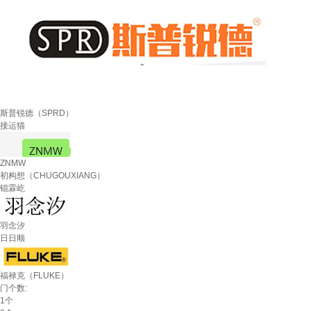
斯普锐德（SPRD）
接运猫
ZNMW
初构想（CHUGOUXIANG）
锟霖屹
羽念汐
日日顺
福禄克（FLUKE）
门个数:
1个