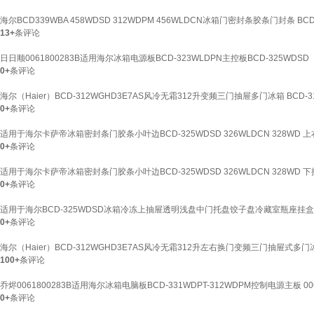
海尔BCD339WBA 458WDSD 312WDPM 456WLDCN冰箱门密封条胶条门封条 BCD
13+
条评论
日日顺0061800283B适用海尔冰箱电源板BCD-323WLDPN主控板BCD-325WDSD
0+
条评论
海尔（Haier）BCD-312WGHD3E7AS风冷无霜312升变频三门抽屉多门冰箱 BCD-31
0+
条评论
适用于海尔卡萨帝冰箱密封条门胶条小叶边BCD-325WDSD 326WLDCN 328WD 上
0+
条评论
适用于海尔卡萨帝冰箱密封条门胶条小叶边BCD-325WDSD 326WLDCN 328WD 
0+
条评论
适用于海尔BCD-325WDSD冰箱冷冻上抽屉透明浅盘中门托盘饺子盘冷藏室瓶座挂盒原
0+
条评论
海尔（Haier）BCD-312WGHD3E7AS风冷无霜312升左右换门变频三门抽屉式多门冰箱
100+
条评论
乔烬0061800283B适用海尔冰箱电脑板BCD-331WDPT-312WDPM控制电源主板 00
0+
条评论