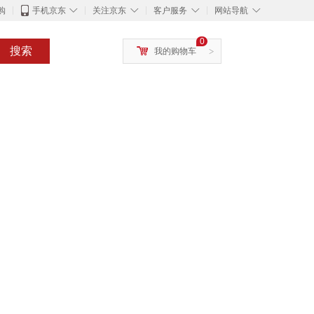
◇
◇
◇
◇
购
手机京东
关注京东
客户服务
网站导航
0
搜索
我的购物车
>