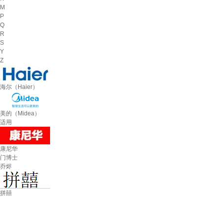
M
P
Q
R
S
Y
Z
海尔（Haier）
美的（Midea）
适用
康尼华
门博士
乔烬
拼囍