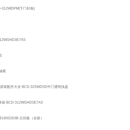
-312WDPM[下门封条]
2WGHD3E7AS
右
下抽屉
装配件大全 BCD-325WDSD中门透明浅盘
 BCD-312WGHD3E7AS
61800283B-主控板（全新）