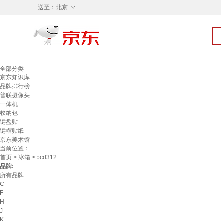
◇
送至：
北京
全部分类
京东知识库
品牌排行榜
普联摄像头
一体机
收纳包
键盘贴
键帽贴纸
京东美术馆
当前位置：
首页
>
冰箱
> bcd312
品牌:
所有品牌
C
F
H
J
K