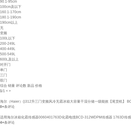
90.1-95cm
100cm及以下
160.1-170cm
180.1-190cm
190cm以上
无
变频
100L以下
200-249L
400-449L
500-549L
600L及以上
对开门
单门
三门
双门
综合
销量
评论数
新品
价格
1
/
1
<
>
海尔（Haier）()312升三门变频风冷无霜冰箱大容量干湿分储一级能效【尾货机】 BCD
0+
条评论
适用海尔冰箱化霜传感器0060401763D化霜电缆BCD-312WDPM传感器 1763D传
4+
条评论