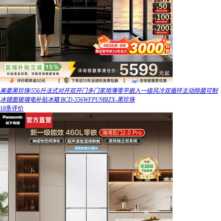
美菱黑珍珠|556升法式对开双开门多门家用薄零平嵌入一级风冷双循环主动除菌可制
冰镜面玻璃电补贴冰箱 BCD-556WFPU9BIZX-黑珍珠
18条评价