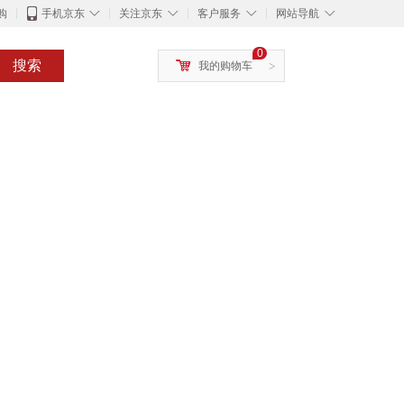
◇
◇
◇
◇
购
手机京东
关注京东
客户服务
网站导航
0
搜索
我的购物车
>