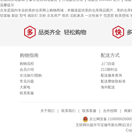
温馨提示
京东是国内专业的美的仓库网上购物商城，本频道提供美的仓库商品图片，美的仓库
切菜板
新款
型号
感应灯
京粉
京东房产
雨衣
北欧家具
一次性袜子
范思哲
欧美壁纸
多
快
品类齐全，轻松购物
多仓
购物指南
配送方式
购物流程
上门自提
会员介绍
211限时达
生活旅行/团购
配送服务查询
常见问题
配送费收取标准
大家电
海外配送
联系客服
关于我们
|
联系我们
|
联系客服
|
合作招商
|
商家
京公网安备 11000002000
互联网出版许可证编号新出网证(京)字
Co