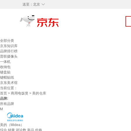
◇
送至：
北京
全部分类
京东知识库
品牌排行榜
普联摄像头
一体机
收纳包
键盘贴
键帽贴纸
京东美术馆
当前位置：
首页
>
商用电饭煲
> 美的仓库
品牌:
所有品牌
M
美的（Midea）
综合
销量
评论数
新品
价格