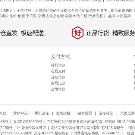
精选图片大全等信息，为您选购美的仓库提供全方位的精选图片参考，提供愉悦的网
羊奶粉
生鲜
预定
平底鞋
空调
去角质咖喱
网赚
华为手机
玩具熊
图片
品牌
木质菜架
好
直发，极速配送
正品行货，精致服务
支付方式
货到付款
在线支付
分期付款
邮局汇款
公司转账
帮助
|
营销中心
|
手机京东
|
友情链接
|
销售联盟
|
京东社区
|
风险监测
088号
| 京ICP证070359号 |
互联网药品信息服务资格证编号(京)-经营性-2014-0008
150号 |
出版物经营许可证
|
网络文化经营许可证京网文[2014]2148-348号
| 违
pyright © 2004-2026 京东JD.com 版权所有 | 消费者维权热线：4006067733
经营