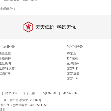
上购物体验！
省
天天低价，畅选无忧
售后服务
特色服务
售后政策
夺宝岛
价格保护
DIY装机
退款说明
延保服务
返修/退换货
京东E卡
取消订单
京东通信
京东JD+
|
隐私政策
|
京东公益
|
English Site
|
Media & IR
| 新出发京零 字第大120007号
法和不良信息举报电话：4006561155
证照