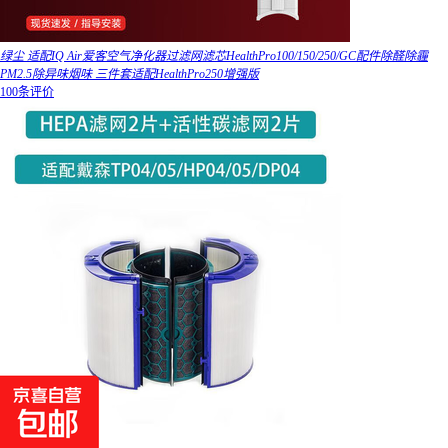
绿尘 适配IQ Air爱客空气净化器过滤网滤芯HealthPro100/150/250/GC配件除醛除霾
PM2.5除异味烟味 三件套适配HealthPro250增强版
100条评价