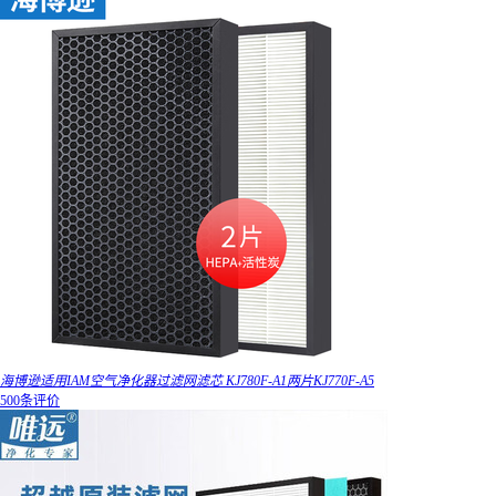
海博逊适用IAM空气净化器过滤网滤芯 KJ780F-A1两片KJ770F-A5
500条评价