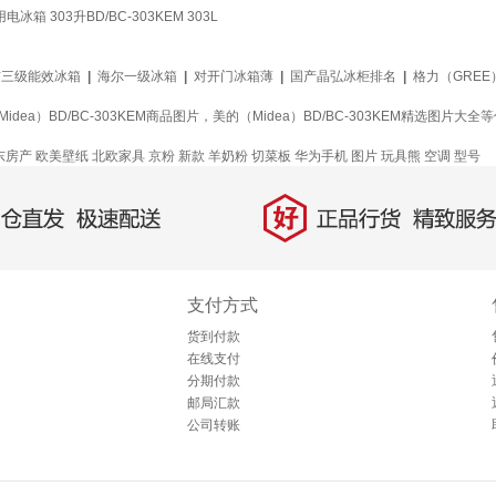
03升BD/BC-303KEM 303L
信三级能效冰箱
|
海尔一级冰箱
|
对开门冰箱薄
|
国产晶弘冰柜排名
|
格力（GREE）
dea）BD/BC-303KEM商品图片，美的（Midea）BD/BC-303KEM精选图片
东房产
欧美壁纸
北欧家具
京粉
新款
羊奶粉
切菜板
华为手机
图片
玩具熊
空调
型号
好
直发，极速配送
正品行货，精致服务
支付方式
货到付款
在线支付
分期付款
邮局汇款
公司转账