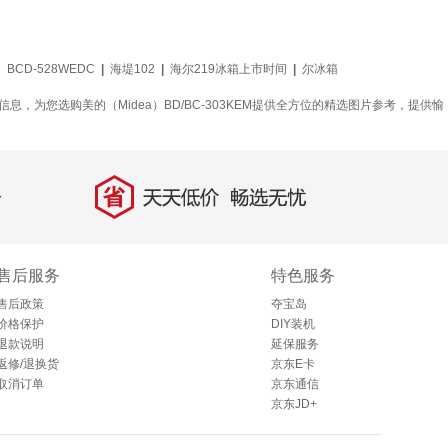
BCD-528WEDC
|
海堤102
|
海尔219冰箱上市时间
|
尔冰箱
大全等信息，为您选购美的（Midea）BD/BC-303KEM提供全方位的精选图片参考，提供愉
省
天天低价，畅选无忧
售后服务
特色服务
售后政策
夺宝岛
价格保护
DIY装机
退款说明
延保服务
返修/退换货
京东E卡
取消订单
京东通信
京东JD+