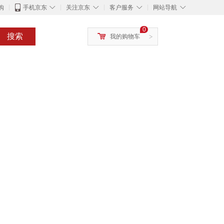
◇
◇
◇
◇
购
手机京东
关注京东
客户服务
网站导航
0
搜索
我的购物车
>