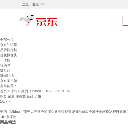
◇
送至：
北京
全部分类
京东知识库
品牌排行榜
普联摄像头
一体机
收纳包
键盘贴
键帽贴纸
京东美术馆
当前位置：
首页
>
冰箱
> 美的（Midea）BD/BC-303KEM
综合
销量
评论数
新品
价格
1
/
1
<
>
美的（Midea）顶开大容量冷柜深冷速冻保鲜节能省电单温冷藏冷冻转换冰柜卧式家用电冰箱 3
16+
条评论
商品精选