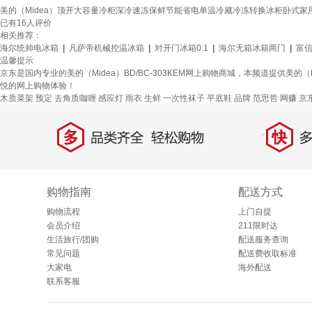
美的（Midea）顶开大容量冷柜深冷速冻保鲜节能省电单温冷藏冷冻转换冰柜卧式家用电冰箱 3
已有
16
人评价
相关推荐：
海尔统帅电冰箱
|
凡萨帝机械控温冰箱
|
对开门冰箱0.1
|
海尔无箱冰箱两门
|
富
温馨提示
京东是国内专业的美的（Midea）BD/BC-303KEM网上购物商城，本频道提供美的（Mi
悦的网上购物体验！
木质菜架
预定
去角质咖喱
感应灯
雨衣
生鲜
一次性袜子
平底鞋
品牌
范思哲
网赚
京
多
快
品类齐全，轻松购物
多仓
购物指南
配送方式
购物流程
上门自提
会员介绍
211限时达
生活旅行/团购
配送服务查询
常见问题
配送费收取标准
大家电
海外配送
联系客服