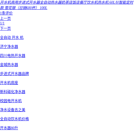
开水机商用步进式开水器全自动热水器奶茶店饭店餐厅饮水机热水机 60L/H智能定时
款 雪花银（日销600杯） 100L
1条评价
上一页
1/1
下一页
全自动 开水 机
济宁净水器
四川电热开水器
金城热水器
步进式开水器品牌
开水机底座
新科磁化净水器
校园电开水机
净水设备吉之美
全自动饮水机价格
开水器80升