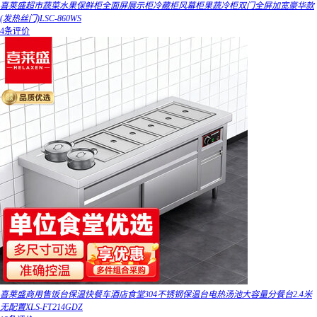
喜莱盛超市蔬菜水果保鲜柜全面屏展示柜冷藏柜风幕柜果蔬冷柜双门全屏加宽豪华款
(发热丝门)LSC-860WS
4条评价
喜莱盛商用售饭台保温快餐车酒店食堂304不锈钢保温台电热汤池大容量分餐台2.4米
无配置XLS-FT214GDZ