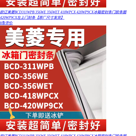
欧辽美菱BCD311WPB 356WE 356WET 418WPCX 420WP9CX冰箱密封条门胶条圈
420WP9CX左上门封条【原厂尺寸发货】
8条评价