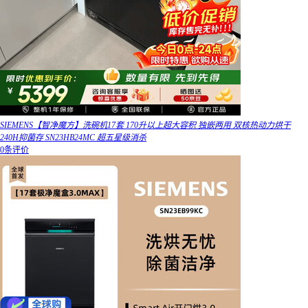
SIEMENS【智净魔方】洗碗机17套 170升以上超大容积 独嵌两用 双核热动力烘干
240H抑菌存 SN23HB24MC 超五星级消杀
0条评价