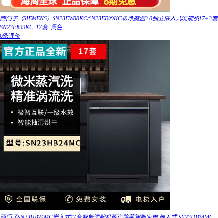
西门子（SIEMENS）SN23EW88KC/SN23EB99KC极净魔盒3.0独立嵌入式洗碗机17+3套
SN23EB99KC_17套_黑色
0条评价
西门子SN23HB24MC嵌入式17套智能洗碗机蒸汽除菌智能家电 嵌入式 SN23HB24MC