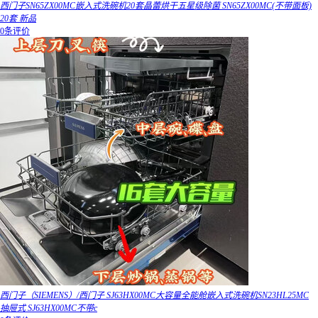
西门子SN65ZX00MC嵌入式洗碗机20套晶蕾烘干五星级除菌 SN65ZX00MC(不带面板)
20套 新品
0条评价
西门子（SIEMENS）/西门子 SJ63HX00MC大容量全能舱嵌入式洗碗机SN23HL25MC
抽屉式 SJ63HX00MC不带c