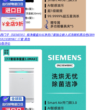
西门子（SIEMENS）极净魔盒30AI净洗17套独立嵌入式洗碗机黑白色EB99
SN23EB99KC 17套 黑色
0条评价