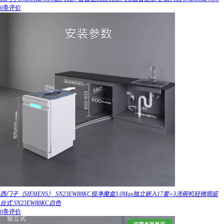
0条评价
西门子（SIEMENS） SN23EW88KC极净魔盒3.0Max独立嵌入17套+3洗碗机轻微瑕疵
台式 SN23EW88KC白色
0条评价