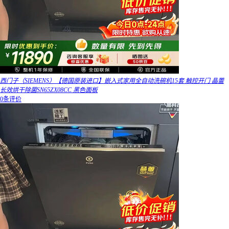
西门子（SIEMENS）【德国原装进口】嵌入式家用全自动洗碗机15套 触控开门 晶蕾
长效烘干除菌SN65ZX08CC 黑色面板
0条评价