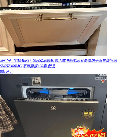
西门子（SIEMENS）SN65ZX00MC嵌入式洗碗机20套晶蕾烘干五星级除菌
SN65ZX00MC(不带面板) 20套 新品
0条评价