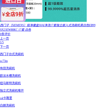
西门子（SIEMENS）极净魔盒30AI净洗17套独立嵌入式洗碗机黑白色EB99
SN23EW88KC 17套 白色
0条评价
上一页
1/5
下一页
西门子台式洗碗机
sc73m
有田洗碗机
欧派水槽洗碗机
纽马斯特洗碗机
独立式洗碗机唯开
cal卡路里
白朗洗碗机