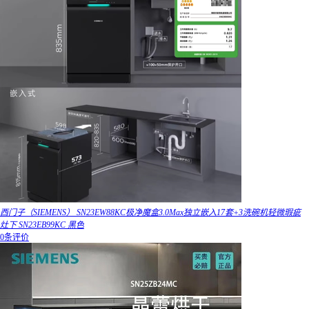
西门子（SIEMENS） SN23EW88KC极净魔盒3.0Max独立嵌入17套+3洗碗机轻微瑕疵
灶下 SN23EB99KC 黑色
0条评价