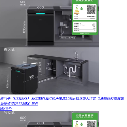
西门子（SIEMENS） SN23EW88KC极净魔盒3.0Max独立嵌入17套+3洗碗机轻微瑕疵
抽屉式 SN23EB88KC 黑色
0条评价