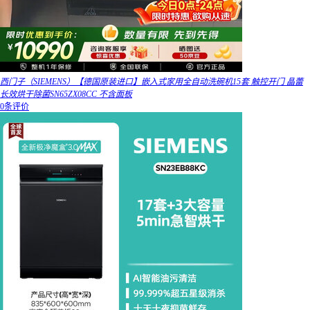
西门子（SIEMENS）【德国原装进口】嵌入式家用全自动洗碗机15套 触控开门 晶蕾
长效烘干除菌SN65ZX08CC 不含面板
0条评价