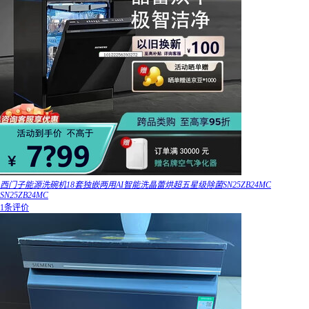
西门子能源洗碗机18套独嵌两用AI智能洗晶蕾烘超五星级除菌SN25ZB24MC
SN25ZB24MC
1条评价