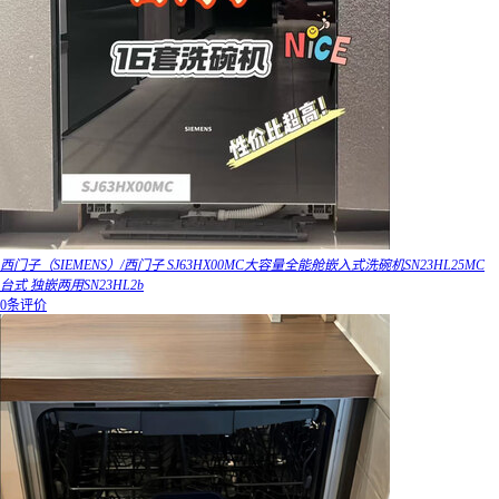
西门子（SIEMENS）/西门子 SJ63HX00MC大容量全能舱嵌入式洗碗机SN23HL25MC
台式 独嵌两用SN23HL2b
0条评价