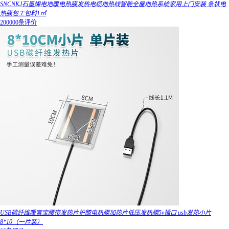
SNCNKJ石墨烯电地暖电热膜发热电缆地热线智能全屋地热系统家用上门安装 条状电
热膜包工包料1㎡
200000条评价
USB碳纤维暖宫宝腰带发热片护膝电热膜加热片低压发热膜5v插口 usb发热小片
8*10（一片装）