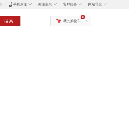
◇
◇
◇
◇
购
手机京东
关注京东
客户服务
网站导航
0
搜索
我的购物车
>