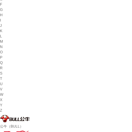
F
G
H
I
J
K
L
M
N
O
P
Q
R
S
T
U
V
W
X
Y
Z
公牛（BULL）