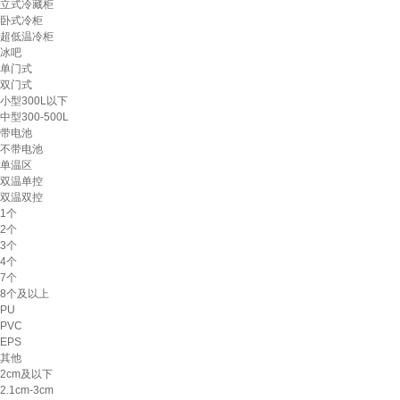
立式冷藏柜
卧式冷柜
超低温冷柜
冰吧
单门式
双门式
小型300L以下
中型300-500L
带电池
不带电池
单温区
双温单控
双温双控
1个
2个
3个
4个
7个
8个及以上
PU
PVC
EPS
其他
2cm及以下
2.1cm-3cm