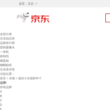
◇
送至：
北京
全部分类
京东知识库
品牌排行榜
普联摄像头
一体机
收纳包
键盘贴
键帽贴纸
京东美术馆
当前位置：
首页
>
冰箱
> 迷你小冰箱秒年个
品牌:
所有品牌
A
B
C
D
E