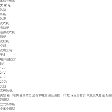
车载充电器
大 家 电:
冰箱
冷柜
冰吧
洗衣机
雪茄柜
迷你洗衣机
酒柜
洗鞋机
空调
洗烘套装
更多
电源适配器:
5V
12V
24V
48V
220V
其他
高级选项:
类型
箱门结构
容量类型
是否带电池
温区温控
门个数
保温层材质
保温层厚度
是否温
通用型
立式冷冻柜
专车专用型