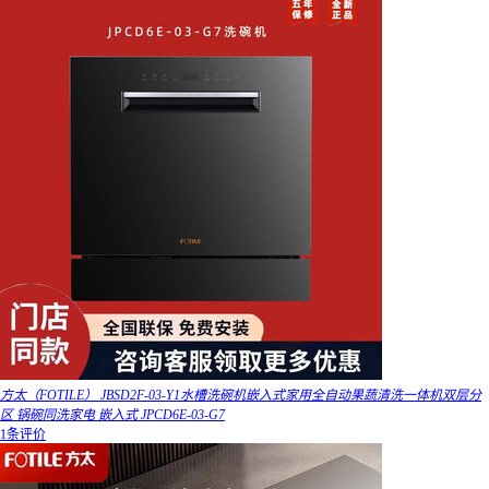
方太（FOTILE） JBSD2F-03-Y1水槽洗碗机嵌入式家用全自动果蔬清洗一体机双层分
区 锅碗同洗家电 嵌入式 JPCD6E-03-G7
1条评价