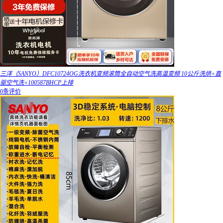
三洋（SANYO）DFC10724OG洗衣机变频滚筒全自动空气洗高温变频 10公斤洗烘+直
驱空气洗+100587BHCP上排
0条评价