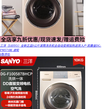
三洋（SANYO）全新正品9公斤滚筒洗衣机全自动变频加热送货入户 凯撒金DG-
F90571BE 波轮
0条评价