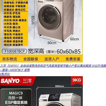
三洋（SANYO）全自动滚筒洗衣机空气洗家用变频节能小户型公寓出租房 10公斤洗脱
+直驱+100587BCP 滚筒
0条评价