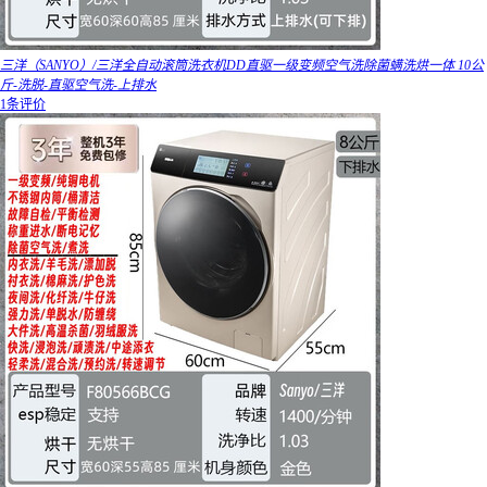
三洋（SANYO）/三洋全自动滚筒洗衣机DD直驱一级变频空气洗除菌螨洗烘一体 10公
斤-洗脱-直驱空气洗-上排水
1条评价