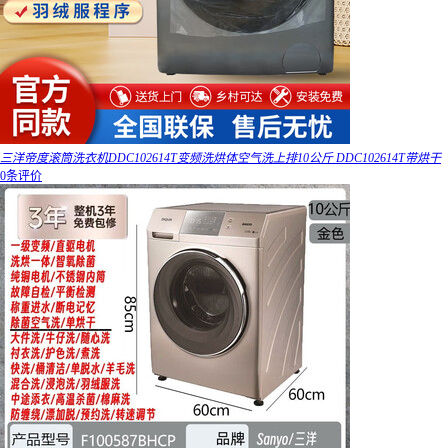
三洋帝度滚筒洗衣机DDC102614T变频洗烘体空气洗上排10公斤 DDC102614T带烘干
0条评价