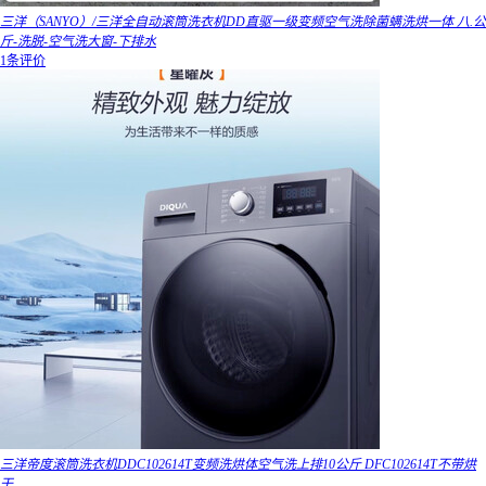
三洋（SANYO）/三洋全自动滚筒洗衣机DD直驱一级变频空气洗除菌螨洗烘一体 八.公
斤-洗脱-空气洗大窗-下排水
1条评价
三洋帝度滚筒洗衣机DDC102614T变频洗烘体空气洗上排10公斤 DFC102614T不带烘
干