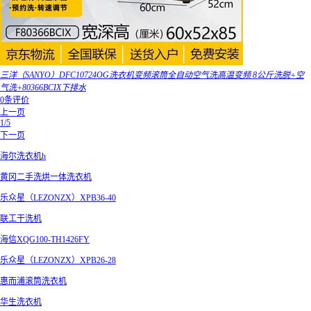
三洋（SANYO）DFC10724OG洗衣机变频滚筒全自动空气洗高温变频 8公斤洗脱+空
气洗+80366BCIX下排水
0条评价
上一页
1/5
下一页
海尔洗衣机h
黄冈二手洗烘一体洗衣机
乐众星（LEZONZX）XPB36-40
联工干洗机
海信XQG100-TH1426FY
乐众星（LEZONZX）XPB26-28
惠而浦滚筒洗衣机
华生洗衣机