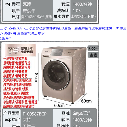
三洋（SANYO）/三洋全自动滚筒洗衣机DD直驱一级变频空气洗除菌螨洗烘一体 10公
斤洗脱+烘-直驱空气洗上排水
1条评价