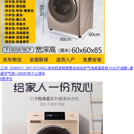
三洋（SANYO）DFC10724OG洗衣机变频滚筒全自动空气洗高温变频 10公斤洗脱+直
驱空气洗+100587BCP上排水
0条评价