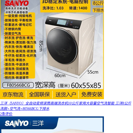
三洋（SANYO）全自动变频滚筒高端洗衣机10公斤家用大容量空气洗智能 三洋8公斤
洗脱+空气洗+80566BCG下排水
2条评价