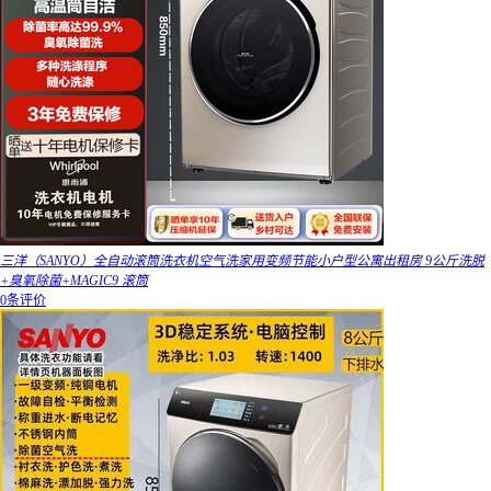
三洋（SANYO）全自动滚筒洗衣机空气洗家用变频节能小户型公寓出租房 9公斤洗脱
+臭氧除菌+MAGIC9 滚筒
0条评价