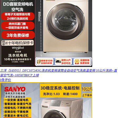
三洋（SANYO）DFC10724OG洗衣机变频滚筒全自动空气洗高温变频 10公斤洗烘+直
驱空气洗+100587BHCP上排
0条评价