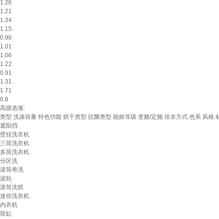
1.26
1.21
1.34
1.15
0.98
1.01
1.06
1.22
0.91
1.31
1.71
0.8
高级选项:
类型
洗涤容量
特色功能
烘干类型
抗菌类型
能效等级
变频/定频
排水方式
色系
风格
遮阳挡
壁挂洗衣机
三筒洗衣机
多筒洗衣机
分区洗
滚筒单洗
波轮
滚筒洗烘
迷你洗衣机
内衣机
双缸