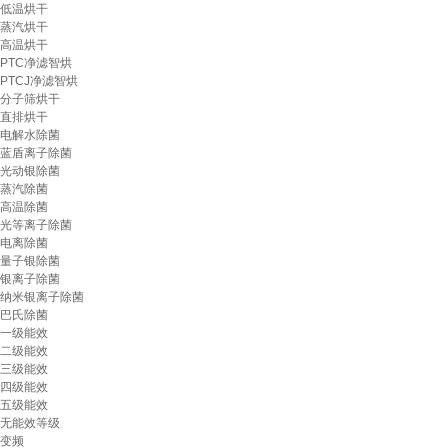
低温烘干
蒸汽烘干
高温烘干
PTC净滤智烘
PTCJ净滤智烘
分子筛烘干
直排烘干
电解水除菌
蓝盾离子除菌
光动银除菌
蒸汽除菌
高温除菌
光等离子除菌
电离除菌
量子银除菌
银离子除菌
纳米银离子除菌
巴氏除菌
一级能效
二级能效
三级能效
四级能效
五级能效
无能效等级
变频