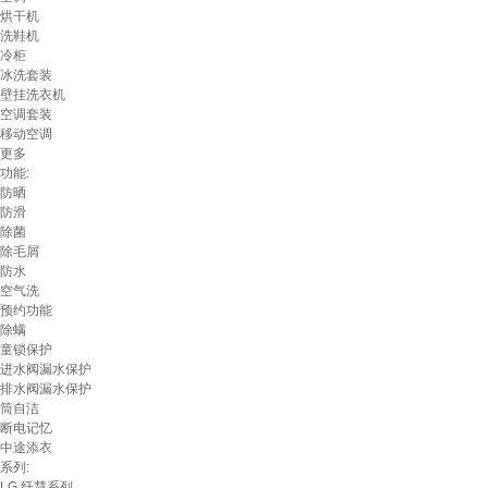
烘干机
洗鞋机
冷柜
冰洗套装
壁挂洗衣机
空调套装
移动空调
更多
功能:
防晒
防滑
除菌
除毛屑
防水
空气洗
预约功能
除螨
童锁保护
进水阀漏水保护
排水阀漏水保护
筒自洁
断电记忆
中途添衣
系列:
LG 纤慧系列