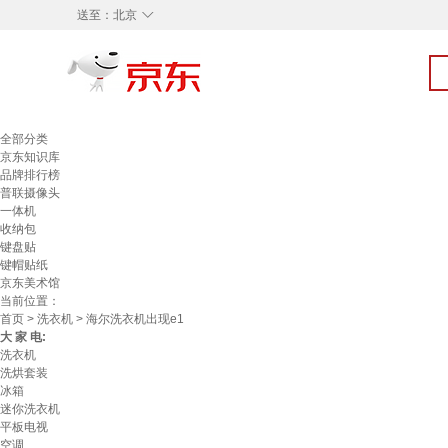
◇
送至：
北京
全部分类
京东知识库
品牌排行榜
普联摄像头
一体机
收纳包
键盘贴
键帽贴纸
京东美术馆
当前位置：
首页
>
洗衣机
> 海尔洗衣机出现e1
大 家 电:
洗衣机
洗烘套装
冰箱
迷你洗衣机
平板电视
空调