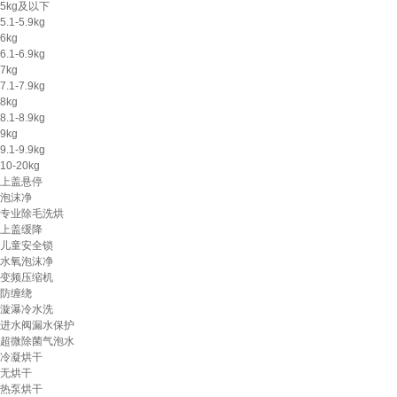
5kg及以下
5.1-5.9kg
6kg
6.1-6.9kg
7kg
7.1-7.9kg
8kg
8.1-8.9kg
9kg
9.1-9.9kg
10-20kg
上盖悬停
泡沫净
专业除毛洗烘
上盖缓降
儿童安全锁
水氧泡沫净
变频压缩机
防缠绕
漩瀑冷水洗
进水阀漏水保护
超微除菌气泡水
冷凝烘干
无烘干
热泵烘干