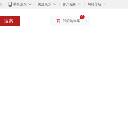
◇
◇
◇
◇
购
手机京东
关注京东
客户服务
网站导航
0
搜索
我的购物车
>