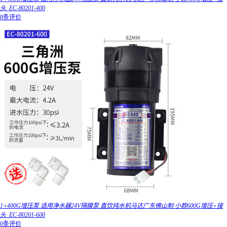
头_EC-80201-400
0条评价
1+400G增压泵 适用净水器24V隔膜泵 直饮纯水机马达广东佛山制 小款600G增压+接
头_EC-80201-600
0条评价