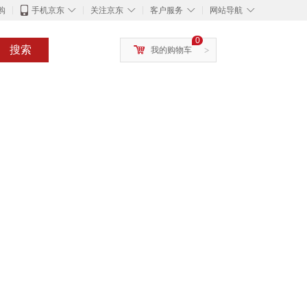
◇
◇
◇
◇
购
手机京东
关注京东
客户服务
网站导航
0
搜索
我的购物车
>