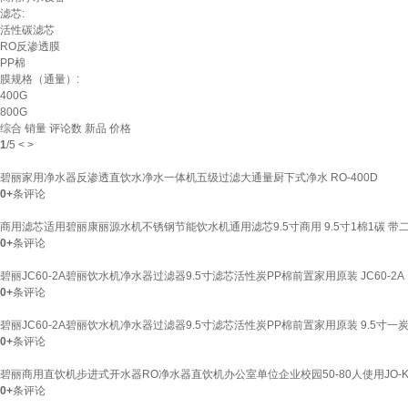
滤芯:
活性碳滤芯
RO反渗透膜
PP棉
膜规格（通量）:
400G
800G
综合
销量
评论数
新品
价格
1
/
5
<
>
碧丽家用净水器反渗透直饮水净水一体机五级过滤大通量厨下式净水 RO-400D
0+
条评论
商用滤芯适用碧丽康丽源水机不锈钢节能饮水机通用滤芯9.5寸商用 9.5寸1棉1碳 带
0+
条评论
碧丽JC60-2A碧丽饮水机净水器过滤器9.5寸滤芯活性炭PP棉前置家用原装 JC60-2A
0+
条评论
碧丽JC60-2A碧丽饮水机净水器过滤器9.5寸滤芯活性炭PP棉前置家用原装 9.5寸一
0+
条评论
碧丽商用直饮机步进式开水器RO净水器直饮机办公室单位企业校园50-80人使用JO-K20G
0+
条评论