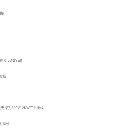
制板
JO-2YE8
控板
探孔380V12KW三个接线
时特价