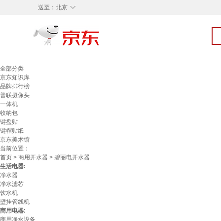
◇
送至：
北京
全部分类
京东知识库
品牌排行榜
普联摄像头
一体机
收纳包
键盘贴
键帽贴纸
京东美术馆
当前位置：
首页
>
商用开水器
> 碧丽电开水器
生活电器:
净水器
净水滤芯
饮水机
壁挂管线机
商用电器:
商用净水设备