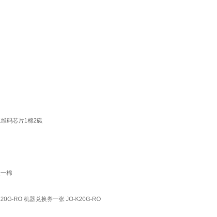
二维码芯片1棉2碳
炭一棉
-RO 机器兑换券一张 JO-K20G-RO