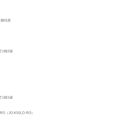
+烧结炭
寸1棉2碳
寸1棉1碳
（JO-K50LD-RO）