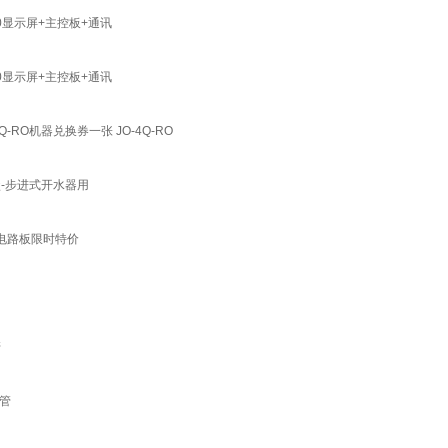
0显示屏+主控板+通讯
0显示屏+主控板+通讯
O机器兑换券一张 JO-4Q-RO
盒-步进式开水器用
能电路板限时特价
管
热管