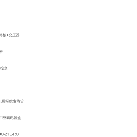
管
路板+变压器
板
温控盒
管
冰机用螺纹发热管
后用整套电器盒
-2YE-RO