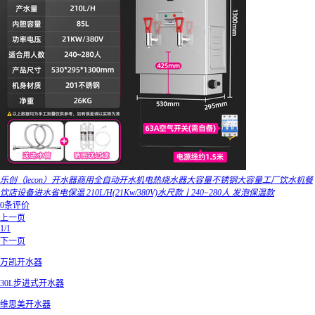
乐创（lecon）开水器商用全自动开水机电热烧水器大容量不锈钢大容量工厂饮水机餐
饮店设备进水省电保温 210L/H(21Kw/380V)水尺款丨240~280人 发泡保温款
0条评价
上一页
1/1
下一页
万凯开水器
30L步进式开水器
维思美开水器