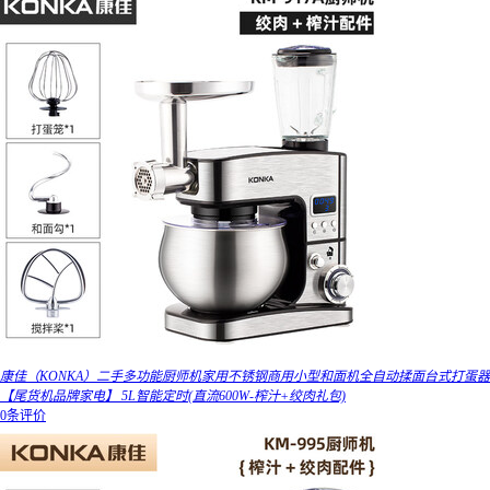
康佳（KONKA）二手多功能厨师机家用不锈钢商用小型和面机全自动揉面台式打蛋器
【尾货机品牌家电】 5L智能定时(直流600W-榨汁+绞肉礼包)
0条评价