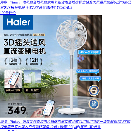
海尔（Haier）电风扇落地风扇家用节能省电落地扇卧室轻音大风量风扇摇头定时办公
室客厅宿舍电扇 手机APP语音款HFS-Y3561AU9
100条评价
海尔（Haier）语音变频直流电风扇落地扇立式台式两用家用节能一级能效遥控APP智
控电扇卧室大风力空气循环风扇 12档+语音APP(wifi)智控+3D摇头