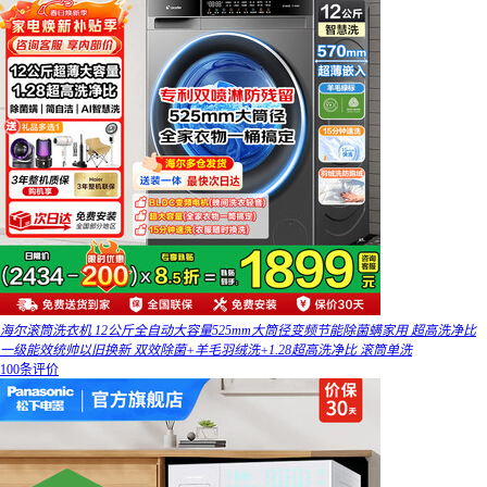
海尔滚筒洗衣机 12公斤全自动大容量525mm大筒径变频节能除菌螨家用 超高洗净比
一级能效统帅以旧换新 双效除菌+羊毛羽绒洗+1.28超高洗净比 滚筒单洗
100条评价