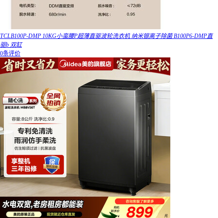
TCLB100P-DMP 10KG小蛮腰P超薄直驱波轮洗衣机 纳米银离子除菌 B100P6-DMP直
驱b 双缸
0条评价