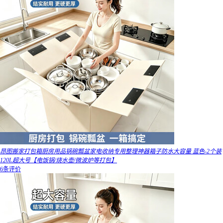
昂图搬家打包箱厨房用品锅碗瓢盆家电收纳专用整理神器箱子防水大容量 蓝色-2个装
120L超大号【电饭锅/烧水壶/微波炉等打包】
6条评价