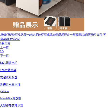
喜临门移动茶几泡茶一体沙发边柜茶桌烧水壶茶具茶台一整套侧边柜茶吧机 白色 不
带电器80*45*65
0条评价
上一页
1/5
下一页
幼儿园饮水机
12KW烧水器
发泡式开水器
步进开水器水箱
jinlinuo
lecon90kw开水机
大型即热式开水器