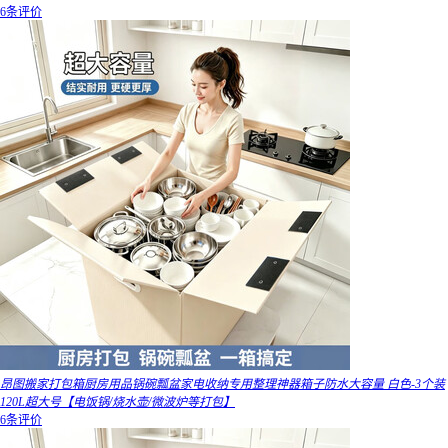
6条评价
昂图搬家打包箱厨房用品锅碗瓢盆家电收纳专用整理神器箱子防水大容量 白色-3个装
120L超大号【电饭锅/烧水壶/微波炉等打包】
6条评价