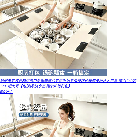
昂图搬家打包箱厨房用品锅碗瓢盆家电收纳专用整理神器箱子防水大容量 蓝色-3个装
120L超大号【电饭锅/烧水壶/微波炉等打包】
6条评价