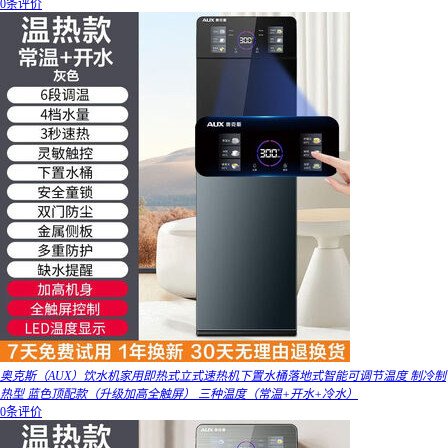
0条评价
奥克斯（AUX）饮水机家用即热式立式速热机下置水桶落地式智能可调节温度 制冷制
热型 蓝色顶配款（升级加高全触屏） 三种温度（常温+开水+冷水）
0条评价