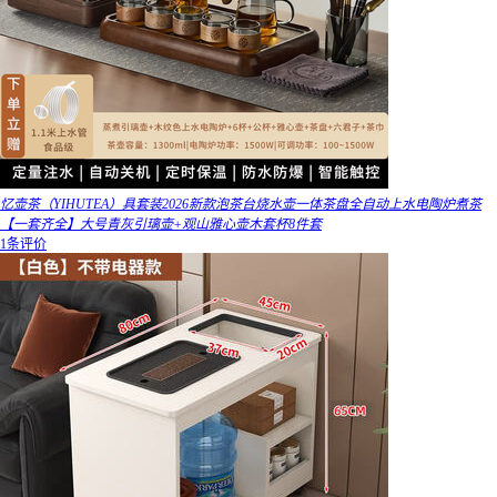
忆壶茶（YIHUTEA）具套装2026新款泡茶台烧水壶一体茶盘全自动上水电陶炉煮茶
【一套齐全】大号青灰引璃壶+观山雅心壶木套杯8件套
1条评价