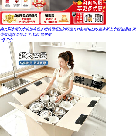
奥克斯家用饮水机加高款茶吧机恒温加热双壶有钛防溢电热水壶底部上水智能语音 双
壶有钛|恒温保温|UV抑菌 制热型
7条评价