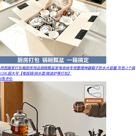
昂图搬家打包箱厨房用品锅碗瓢盆家电收纳专用整理神器箱子防水大容量 灰色-3个装
120L超大号【电饭锅/烧水壶/微波炉等打包】
6条评价