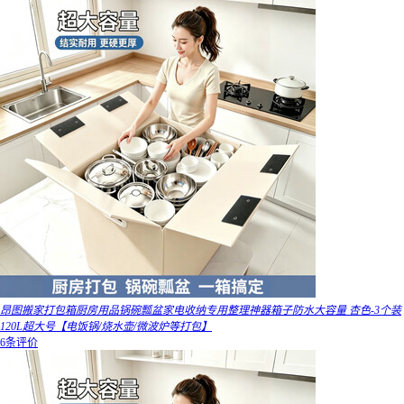
昂图搬家打包箱厨房用品锅碗瓢盆家电收纳专用整理神器箱子防水大容量 杏色-3个装
120L超大号【电饭锅/烧水壶/微波炉等打包】
6条评价