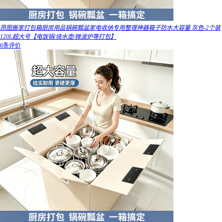
昂图搬家打包箱厨房用品锅碗瓢盆家电收纳专用整理神器箱子防水大容量 灰色-2个装
120L超大号【电饭锅/烧水壶/微波炉等打包】
6条评价