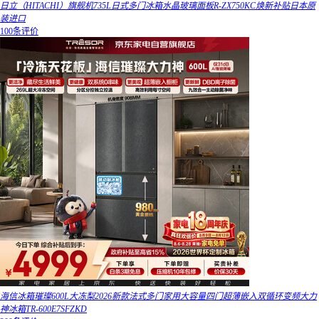
日立（HITACHI）旗舰机735L日式多门冰箱水晶玻璃面板R-ZX750KC焕新补贴日本原
装进口
100条评价
海信冰箱璀璨600L大冻梨2026新款法式多门家用大容量四门超薄嵌入双循环变频大力
神冰箱TR-600E7SFZKD