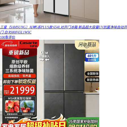
三星（SAMSUNG）AI神5系PLUS款 654L对开门冰箱 新品超大容量UV抗菌净味自动开
门 白 RS80F65L1WSC
100条评价