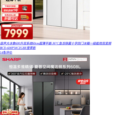
容声大冰象600升双系统60cm超薄平嵌-36°C急冻除菌十字四门冰箱一级能效双变频
BCD-600P50CZGBX雪霁影
14条评价