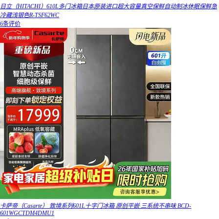
日立（HITACHI）610L多门冰箱日本原装进口超大容量真空保鲜自动制冰休眠保鲜急
冷藏浅银色R-TSF62WC
6条评价
卡萨帝（Casarte） 致境系列601L十字门冰箱 原创平嵌 三系统不串味 BCD-
601WGCTDM4DMU1