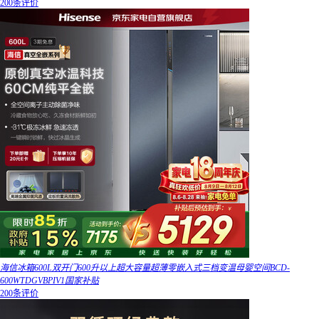
200条评价
海信冰箱600L双开门600升以上超大容量超薄零嵌入式三档变温母婴空间BCD-
600WTDGVBPIV1国家补贴
200条评价