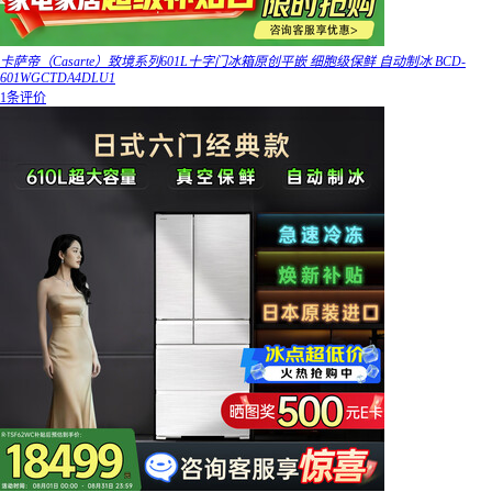
卡萨帝（Casarte）致境系列601L十字门冰箱原创平嵌 细胞级保鲜 自动制冰 BCD-
601WGCTDA4DLU1
1条评价