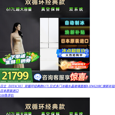
日立（HITACHI）双循环经典款617L日式多门冰箱水晶玻璃面板R-HW620RC焕新补贴
日本原装进口
100条评价