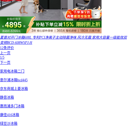
夏普对开门冰箱608L 专利PCI净离子主动除菌净味 风冷无霜 家用大容量一级能效双
变频BCD-608WSPJ-H
12条评价
上一页
1/5
下一页
家用电冰箱二门
恵尔浦冰箱bcd445
京东商城上菱冰箱
静音冰箱
惠而浦多门冰箱
康佳416冰箱
绿豆沙冰箱