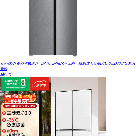
容声635升变频冰箱双开门对开门家用风冷无霜一级能效大容量BCD-635D30SNGBX月
岩瑜
3条评价