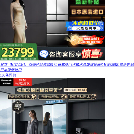
日立（HITACHI）双循环经典款617L日式多门冰箱水晶玻璃镜面R-HW620RC焕新补贴
日本原装进口
100条评价