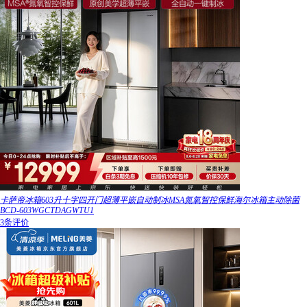
卡萨帝冰箱603升十字四开门超薄平嵌自动制冰MSA氮氧智控保鲜海尔冰箱主动除菌
BCD-603WGCTDAGWTU1
3条评价