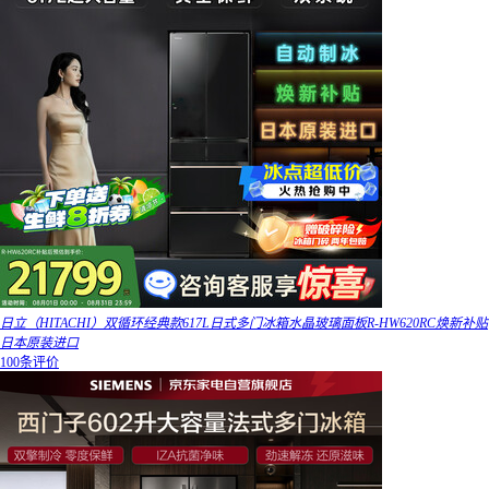
日立（HITACHI）双循环经典款617L日式多门冰箱水晶玻璃面板R-HW620RC焕新补贴
日本原装进口
100条评价