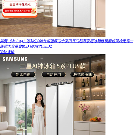
美菱（MeiLing）冻鲜生600升恒温鲜冻十字四开门超薄家用冰箱玻璃面板风冷无霜一
级超大容量白BCD-600WPU9BDZ
30条评价