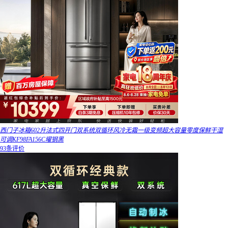
西门子冰箱602升法式四开门双系统双循环风冷无霜一级变频超大容量零度保鲜干湿
可调KF98FA156C曜钢黑
93条评价