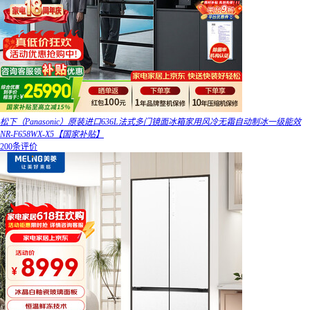
松下（Panasonic）原装进口636L法式多门镜面冰箱家用风冷无霜自动制冰一级能效
NR-F658WX-X5【国家补贴】
200条评价