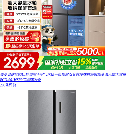
美菱收纳师601L胖墩墩十字门冰箱一级能效双变频净味抗菌智能变温无霜大容量
BCD-601WSP9CX国家补贴
200条评价