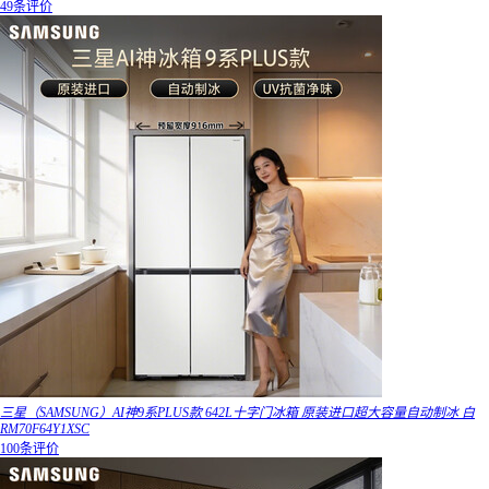
49条评价
三星（SAMSUNG）AI神9系PLUS款 642L十字门冰箱 原装进口超大容量自动制冰 白
RM70F64Y1XSC
100条评价