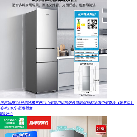
容声冰箱206升电冰箱三开门小型家用租房宿舍节能保鲜软冷冻中型直冷【尾货机】
容声218升-凯撒银色
0条评价