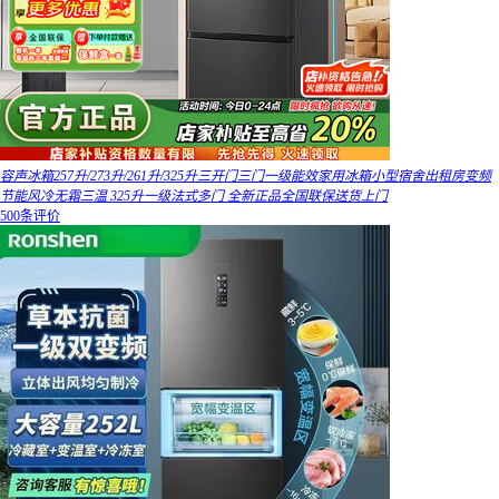
容声冰箱257升/273升/261升/325升三开门三门一级能效家用冰箱小型宿舍出租房变频
节能风冷无霜三温 325升一级法式多门 全新正品全国联保送货上门
500条评价