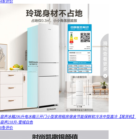
4条评价
容声冰箱206升电冰箱三开门小型家用租房宿舍节能保鲜软冷冻中型直冷【尾货机】
容声218升-雪域白色
0条评价