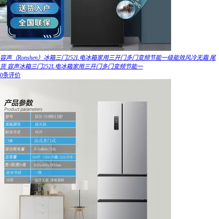
容声（Ronshen）冰箱三门252L电冰箱家用三开门多门变频节能一级能效风冷无霜 尾
货 容声冰箱三门252L电冰箱家用三开门多门变频节能一
0条评价