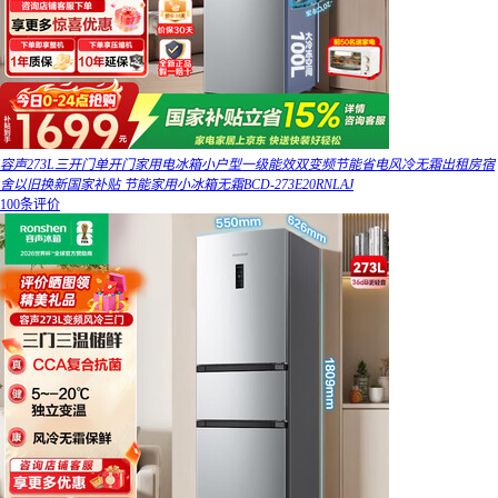
容声273L三开门单开门家用电冰箱小户型一级能效双变频节能省电风冷无霜出租房宿
舍以旧换新国家补贴 节能家用小冰箱无霜BCD-273E20RNLAJ
100条评价