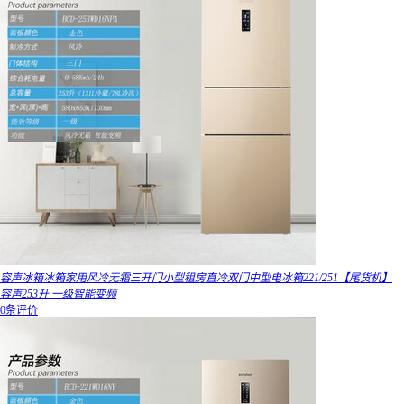
容声冰箱冰箱家用风冷无霜三开门小型租房直冷双门中型电冰箱221/251【尾货机】
容声253升 一级智能变频
0条评价