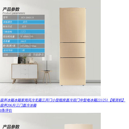
容声冰箱冰箱家用风冷无霜三开门小型租房直冷双门中型电冰箱221/251【尾货机】
容声206升三门直冷冰箱
0条评价