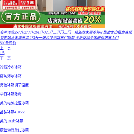
容声冰箱257升/273升/261升/325升三开门三门一级能效家用冰箱小型宿舍出租房变频
节能风冷无霜三温 273升一级风冷无霜三门新款 全新正品全国联保送货上门
500条评价
上一页
1/5
下一页
冷藏冷冻冰箱
廊坊海尔冰箱
海信冰箱调节温度
华日冰箱除霜
美的电脑控温冰箱
晶弘冰箱410pqc
美的190升冰箱
康佳50升单门冰箱