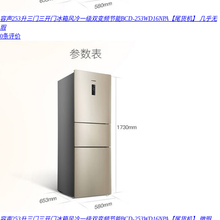
容声253升三门三开门冰箱风冷一级双变频节能BCD-253WD16NPA【尾货机】 几乎无
瑕
0条评价
容声253升三门三开门冰箱风冷一级双变频节能BCD-253WD16NPA【尾货机】 微瑕