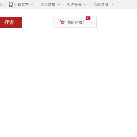
◇
◇
◇
◇
购
手机京东
关注京东
客户服务
网站导航
0
搜索
我的购物车
>