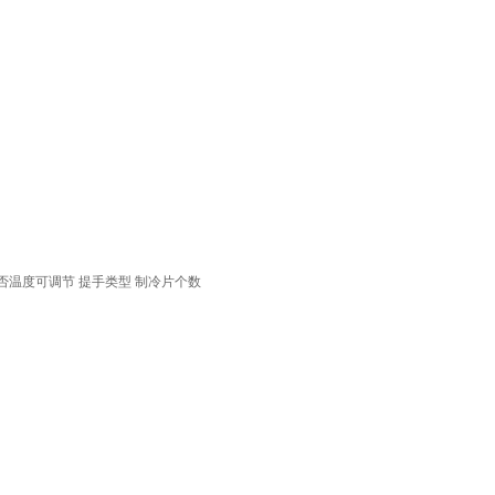
否温度可调节
提手类型
制冷片个数