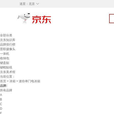
◇
送至：
北京
全部分类
京东知识库
品牌排行榜
普联摄像头
一体机
收纳包
键盘贴
键帽贴纸
京东美术馆
当前位置：
首页
>
冰箱
> 迷你单门电冰箱
品牌:
所有品牌
A
B
C
D
E