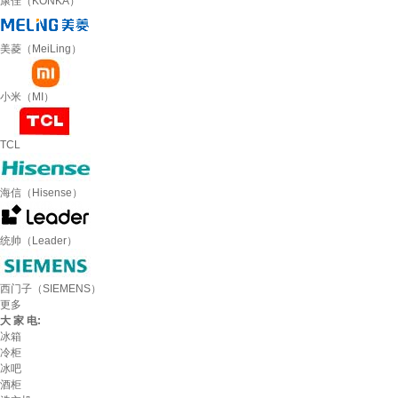
康佳（KONKA）
美菱（MeiLing）
小米（MI）
TCL
海信（Hisense）
统帅（Leader）
西门子（SIEMENS）
更多
大 家 电:
冰箱
冷柜
冰吧
酒柜