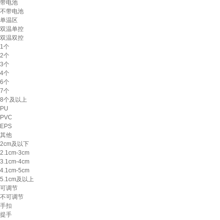
带电池
不带电池
单温区
双温单控
双温双控
1个
2个
3个
4个
6个
7个
8个及以上
PU
PVC
EPS
其他
2cm及以下
2.1cm-3cm
3.1cm-4cm
4.1cm-5cm
5.1cm及以上
可调节
不可调节
手扣
提手