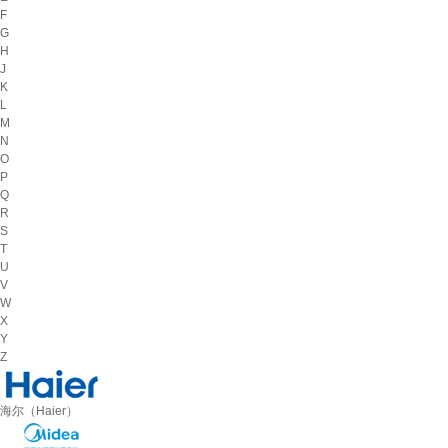
F
G
H
J
K
L
M
N
O
P
Q
R
S
T
U
V
W
X
Y
Z
海尔（Haier）