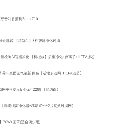
箱香薰机Zeno Z10
净化除菌 【清新白】3档智能净化过滤
检测AI智能净化 【机械款】多重净化+负离子+HEPA滤芯
异味桌面空气清新 白色【活性炭滤网+HEPA滤芯】
换提示BRI-Z-42289 【简约白】
p【焊锡烟雾净化器+移动式+送2片初效过滤网】
70W+圆罩(适合偶尔用)