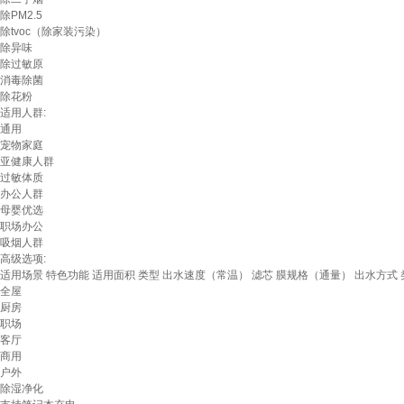
除PM2.5
除tvoc（除家装污染）
除异味
除过敏原
消毒除菌
除花粉
适用人群:
通用
宠物家庭
亚健康人群
过敏体质
办公人群
母婴优选
职场办公
吸烟人群
高级选项:
适用场景
特色功能
适用面积
类型
出水速度（常温）
滤芯
膜规格（通量）
出水方式
全屋
厨房
职场
客厅
商用
户外
除湿净化