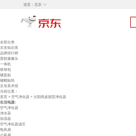
◇
送至：
北京
全部分类
京东知识库
品牌排行榜
普联摄像头
一体机
收纳包
键盘贴
键帽贴纸
京东美术馆
当前位置：
首页
>
空气净化器
> 太阳雨桌面型净化器
生活电器:
空气净化器
净水器
加湿器
空气净化器滤芯
电风扇
小风扇