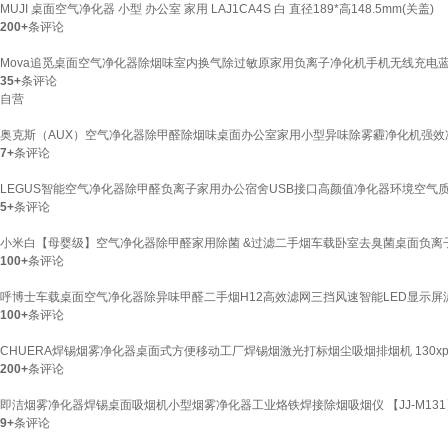
MUJI 桌面空气净化器 小型 办公室 家用 LAJ1CA4S 白 直径189*高148.5mm(关盖)
200+
条评论
Mova追觅桌面空气净化器除烟味室内换气除过敏原家用负离子净化机手机无线充电蓝牙音
35+
条评论
自营
奥克斯（AUX）空气净化器除甲醛除烟味桌面办公室家用小型异味除雾霾净化机强效
7+
条评论
LEGUS智能空气净化器除甲醛负离子家用办公宿舍USB接口高颜值净化器环境空气质量
5+
条评论
小米白【母婴级】空气净化器除甲醛家用除菌 &过滤二手烟车载卧室去臭菌桌面负离子
100+
条评论
呼博士车载桌面空气净化器除异味甲醛二手烟H12高效滤网三挡风速智能LED显示屏滤网更
100+
条评论
CHUERA焊锡烟雾净化器桌面式方便移动工厂焊锡烟激光打标烟尘吸烟排烟机 130x
200+
条评论
即洁烟雾净化器焊锡桌面吸烟机小型烟雾净化器工业烙铁焊接除烟吸烟仪 【JJ-M131】
9+
条评论