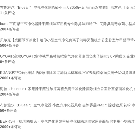
布鲁雅尔（Blueair）空气净化器除醛小巨人3650i+桌面mini双星套组 深灰色 【桌
1+
条评论
bures百而思空气净化器除甲醛烟味家用机专业除异味厕所卫生间除臭消毒杀菌小型
200+
条评论
贝尔克【桌面即享净化】迷你小型空气净化负离子消毒灭菌机办公室卧室除甲醛甲苯灰尘
500+
条评论
GYGAIR高端GYGAIR空净视界森林氧吧空气净化器桌面负离子除味3.0P睡眠仪 企业净化
0+
条评论
KDANG空气净化器除甲醛家用除菌过滤新风机车载卧室去臭菌桌面负离子除烟异味
2000+
条评论
海信（Hisense）家用除甲醛过敏原雾霾负离子净化除菌除烟办公室卧室桌面净化机
200+
条评论
布鲁雅尔（Blueair）空气净化器 小魔方净化器风扇 去除雾霾PM2.5 除过敏原 花粉 净化
50+
条评论
BERRSH（德国柏瑞氏）空气净化器除甲醛净化机除烟味家用桌面新房专用小型除过敏
2000+
条评论