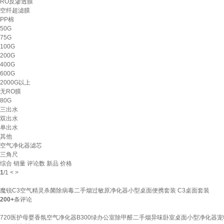
RO反渗透膜
空纤超滤膜
PP棉
50G
75G
100G
200G
400G
600G
2000G以上
无RO膜
80G
三出水
双出水
单出水
其他
空气净化器滤芯
三角尺
综合
销量
评论数
新品
价格
1
/
1
<
>
魔锐C3空气精灵杀菌除病毒二手烟过敏原净化器小型桌面便携套装 C3桌面套装
200+
条评论
720医护母婴香氛空气净化器B300绿办公室除甲醛二手烟异味卧室桌面小型净化器