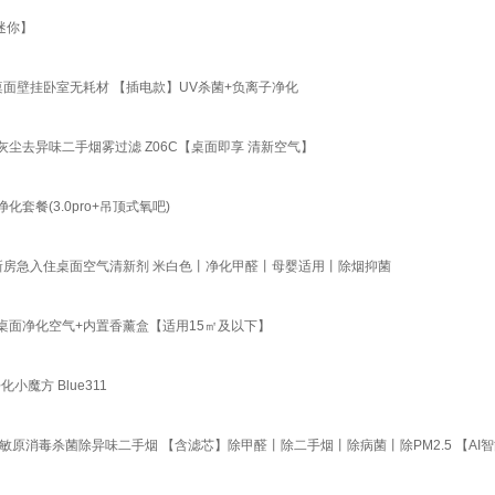
面迷你】
桌面壁挂卧室无耗材 【插电款】UV杀菌+负离子净化
去异味二手烟雾过滤 Z06C【桌面即享 清新空气】
套餐(3.0pro+吊顶式氧吧)
新房急入住桌面空气清新剂 米白色丨净化甲醛丨母婴适用丨除烟抑菌
 桌面净化空气+内置香薰盒【适用15㎡及以下】
小魔方 Blue311
原消毒杀菌除异味二手烟 【含滤芯】除甲醛丨除二手烟丨除病菌丨除PM2.5 【AI