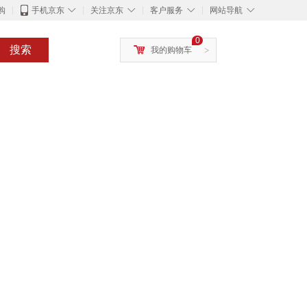
◇
◇
◇
◇
购
手机京东
关注京东
客户服务
网站导航
0
搜索
我的购物车
>