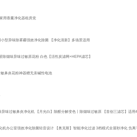
面家用香薰净化器租房党
用小型异味除雾霾强效净化除菌 【净化清新】多场景适用
除烟味异味过敏原花粉 白色【活性炭滤网+HEPA滤芯】
味过敏鼻炎花粉神器赠无汞碱性电池
B
室除异味过敏鼻炎净化机 【月光白】除醛分解变色丨除烟味过敏原 【首创三滤芯】适用
办公室强效净化除菌轻音设计 【奥克斯】智能净化过滤 3档模式全屋秒净化 负离子-AKJ