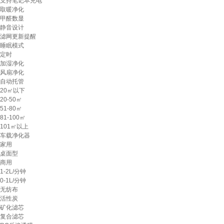
支持笔记本充电
取暖净化
甲醛数显
静音设计
滤网更新提醒
睡眠模式
定时
加湿净化
风扇净化
自动托管
20㎡以下
20-50㎡
51-80㎡
81-100㎡
101㎡以上
车载净化器
家用
桌面型
商用
1-2L/分钟
0-1L/分钟
无纺布
活性炭
矿化滤芯
复合滤芯