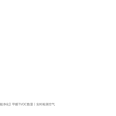
智能净化】甲醛TVOC数显丨实时检测空气