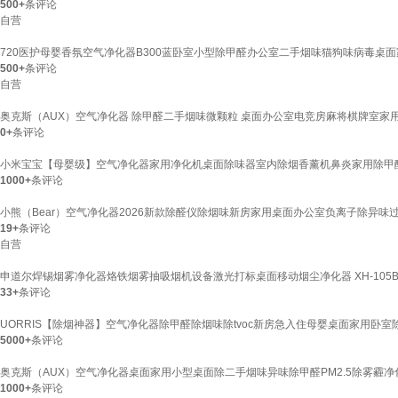
500+
条评论
自营
720医护母婴香氛空气净化器B300蓝卧室小型除甲醛办公室二手烟味猫狗味病毒桌
500+
条评论
自营
奥克斯（AUX）空气净化器 除甲醛二手烟味微颗粒 桌面办公室电竞房麻将棋牌室家
0+
条评论
小米宝宝【母婴级】空气净化器家用净化机桌面除味器室内除烟香薰机鼻炎家用除甲醛
1000+
条评论
小熊（Bear）空气净化器2026新款除醛仪除烟味新房家用桌面办公室负离子除异
19+
条评论
自营
申道尔焊锡烟雾净化器烙铁烟雾抽吸烟机设备激光打标桌面移动烟尘净化器 XH-105
33+
条评论
UORRIS【除烟神器】空气净化器除甲醛除烟味除tvoc新房急入住母婴桌面家用卧
5000+
条评论
奥克斯（AUX）空气净化器桌面家用小型桌面除二手烟味异味除甲醛PM2.5除雾霾净化机
1000+
条评论