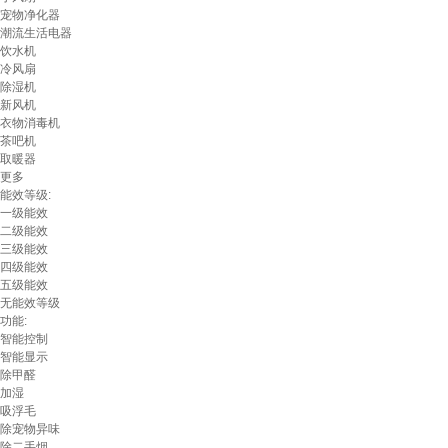
宠物净化器
潮流生活电器
饮水机
冷风扇
除湿机
新风机
衣物消毒机
茶吧机
取暖器
更多
能效等级:
一级能效
二级能效
三级能效
四级能效
五级能效
无能效等级
功能:
智能控制
智能显示
除甲醛
加湿
吸浮毛
除宠物异味
除二手烟