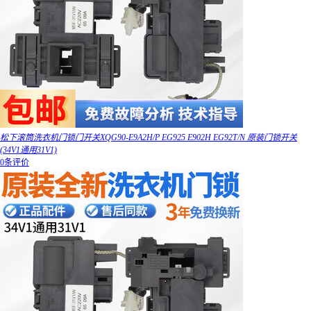
松下滚筒洗衣机门锁门开关XQG90-E9A2H/P EG925 E902H EG92T/N 原装门锁开关
(34V1通用31V1)
0条评价