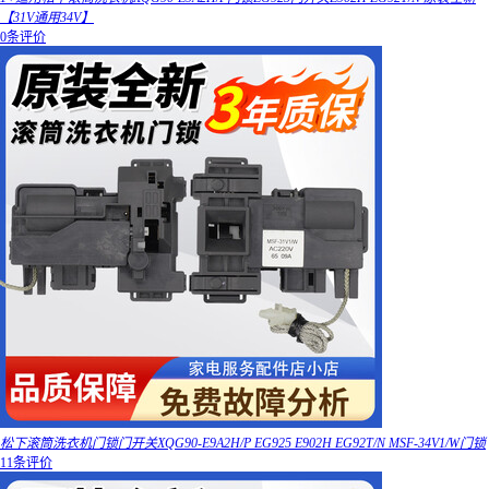
【31V通用34V】
0条评价
松下滚筒洗衣机门锁门开关XQG90-E9A2H/P EG925 E902H EG92T/N MSF-34V1/W门锁
11条评价