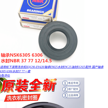
适用松下滚筒洗衣机XQG90-E9A2H轴承E9025水封E9C25油封EG925配件 国产轴承
6305 6306水封37 77一套
0条评价