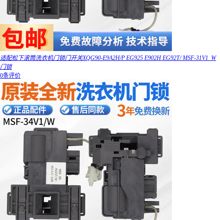
适配松下滚筒洗衣机门锁门开关XQG90-E9A2H/P EG925 E902H EG92T/ MSF-31V1_W
门锁
0条评价