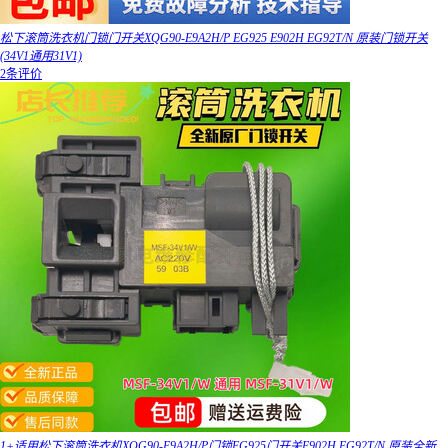
松下滚筒洗衣机门锁门开关XQG90-E9A2H/P EG925 E902H EG92T/N 原装门锁开关
(34V1通用31V1)
2条评价
1+适用松下滚筒洗衣机XQG90-E9A2H/P门锁EG925门开关E902H EG92T/N 原装全新