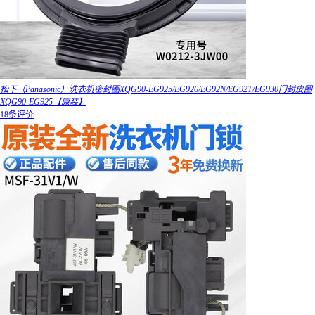
松下（Panasonic）洗衣机密封圈XQG90-EG925/EG926/EG92N/EG92T/EG930门封皮圈
XQG90-EG925【原装】
18条评价