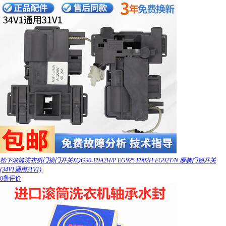
松下滚筒洗衣机门锁门开关XQG90-E9A2H/P EG925 E902H EG92T/N 原装门锁开关
(34V1通用31V1)
0条评价