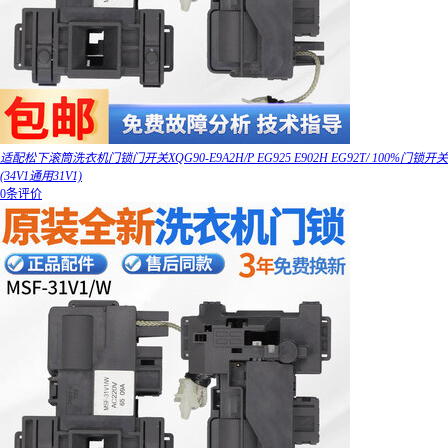
适配松下滚筒洗衣机门锁门开关XQG90-E9A2H/P EG925 E902H EG92T/ 100%门锁开关
(34V1通用31V1)
0条评价