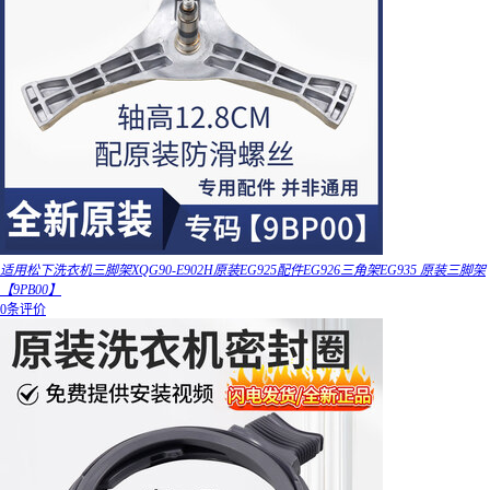
适用松下洗衣机三脚架XQG90-E902H原装EG925配件EG926三角架EG935 原装三脚架
【9PB00】
0条评价