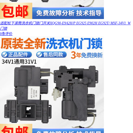
适配松下滚筒洗衣机门锁门开关XQG90-E9A2H/P EG925 E902H EG92T/ MSF-34V1_W
门锁
0条评价