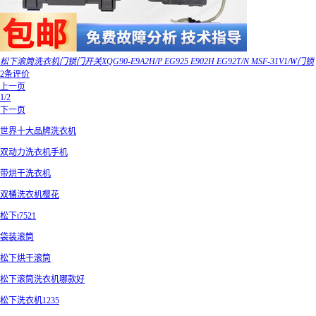
松下滚筒洗衣机门锁门开关XQG90-E9A2H/P EG925 E902H EG92T/N MSF-31V1/W门锁
2条评价
上一页
1/2
下一页
世界十大品牌洗衣机
双动力洗衣机手机
带烘干洗衣机
双桶洗衣机樱花
松下t7521
袋装滚筒
松下烘干滚筒
松下滚筒洗衣机哪款好
松下洗衣机1235