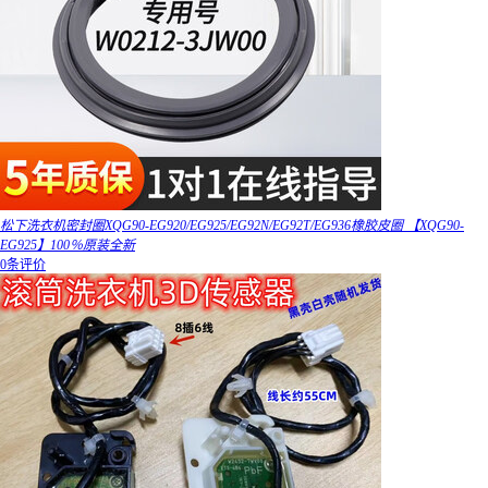
松下洗衣机密封圈XQG90-EG920/EG925/EG92N/EG92T/EG936橡胶皮圈 【XQG90-
EG925】100％原装全新
0条评价