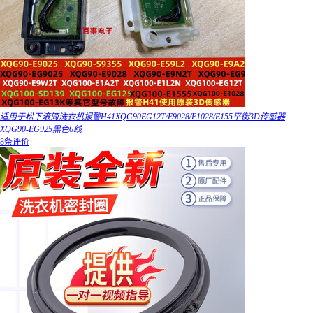
适用于松下滚筒洗衣机报警H41XQG90EG12T/E9028/E1028/E155平衡3D传感器
XQG90-EG925黑色6线
8条评价