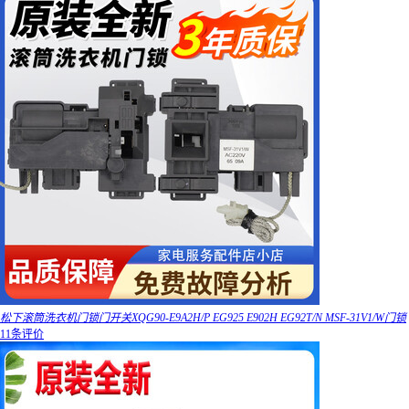
松下滚筒洗衣机门锁门开关XQG90-E9A2H/P EG925 E902H EG92T/N MSF-31V1/W门锁
11条评价